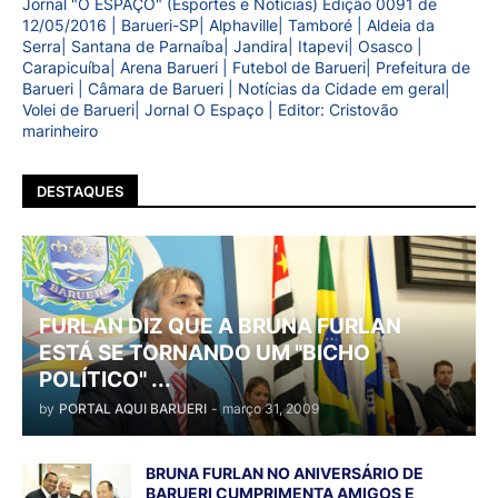
Jornal "O ESPAÇO" (Esportes e Notícias) Edição 0091 de
12/05/2016 | Barueri-SP| Alphaville| Tamboré | Aldeia da
Serra| Santana de Parnaíba| Jandira| Itapevi| Osasco |
Carapicuíba| Arena Barueri | Futebol de Barueri| Prefeitura de
Barueri | Câmara de Barueri | Notícias da Cidade em geral|
Volei de Barueri| Jornal O Espaço | Editor: Cristovão
marinheiro
DESTAQUES
FURLAN DIZ QUE A BRUNA FURLAN
ESTÁ SE TORNANDO UM "BICHO
POLÍTICO" ...
by
PORTAL AQUI BARUERI
-
março 31, 2009
BRUNA FURLAN NO ANIVERSÁRIO DE
BARUERI CUMPRIMENTA AMIGOS E