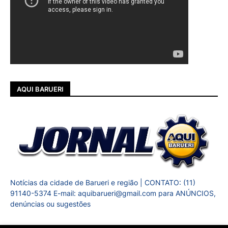
AQUI BARUERI
Notícias da cidade de Barueri e região | CONTATO: (11)
91140-5374 E-mail: aquibarueri@gmail.com para ANÚNCIOS,
denúncias ou sugestões