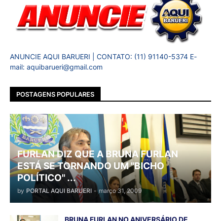
ANUNCIE AQUI BARUERI | CONTATO: (11) 91140-5374 E-
mail: aquibarueri@gmail.com
POSTAGENS POPULARES
FURLAN DIZ QUE A BRUNA FURLAN
ESTÁ SE TORNANDO UM "BICHO
POLÍTICO" ...
by
PORTAL AQUI BARUERI
-
março 31, 2009
BRUNA FURLAN NO ANIVERSÁRIO DE