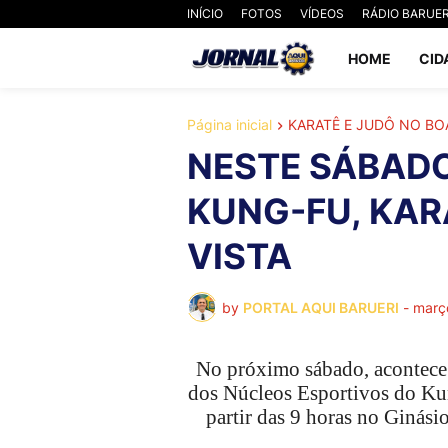
INÍCIO
FOTOS
VÍDEOS
RÁDIO BARUER
HOME
CID
Página inicial
KARATÊ E JUDÔ NO BO
NESTE SÁBADO
KUNG-FU, KAR
VISTA
by
PORTAL AQUI BARUERI
-
març
No próximo sábado, acontece 
dos Núcleos Esportivos do Kun
partir das 9 horas no Ginás