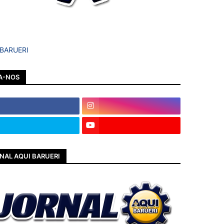
 BARUERI
A-NOS
NAL AQUI BARUERI