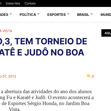
I
Sobre Nós
Contato
ADES
POLÍTICA
ESPORTES
BRASIL
MUN
A VISTA
AQU
,3, TEM TORNEIO DE
ATÊ E JUDÔ NO BOA
o 01, 2012
0
a abertura das atividades do ano dos alunos
g Fu e Karatê e Judô. O evento acontecerá a
io de Esportes Sérgio Honda, no Jardim Boa
Vista.