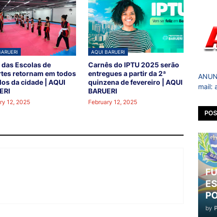
BARUERI
AQUI BARUERI
 das Escolas de
Carnês do IPTU 2025 serão
tes retornam em todos
entregues a partir da 2ª
ANUNC
los da cidade | AQUI
quinzena de fevereiro | AQUI
mail:
ERI
BARUERI
ry 12, 2025
February 12, 2025
POS
FU
ES
PO
by