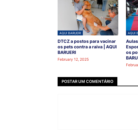
AQUI BARUERI
AQUI 
DTCZ a postos para vacinar
Aulas
os pets contra a raiva | AQUI
Espor
BARUERI
os po
BARU
February 12, 2025
Februa
POSTAR UM COMENTÁRIO