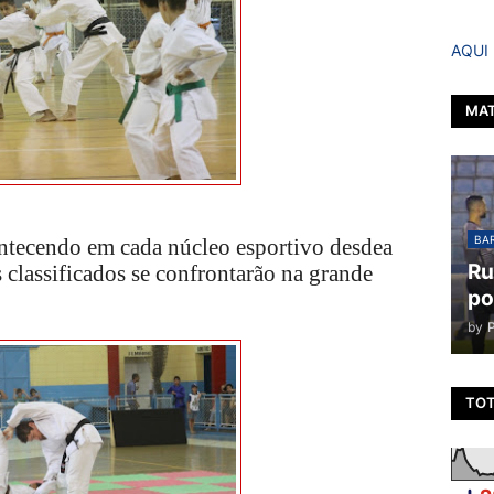
AQUI
MAT
BAR
ontecendo em cada núcleo esportivo desdea
Ru
 classificados se confrontarão na grande
po
by
TOT