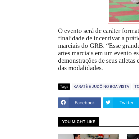
O evento será de caráter format
finalidade de incentivar a práti
marciais do GRB. “Esse grande 
artes marciais em um evento e
demonstrações de seus atletas 
das modalidades.
Tags
KARATÊ E JUDÔ NO BOA VISTA
TO
Facebook
Twitter
YOU MIGHT LIKE