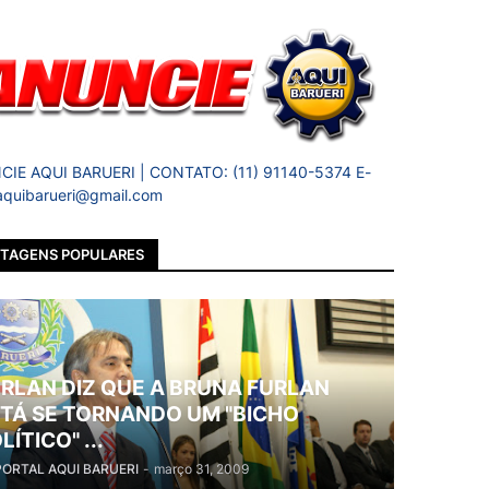
IE AQUI BARUERI | CONTATO: (11) 91140-5374 E-
 aquibarueri@gmail.com
TAGENS POPULARES
RLAN DIZ QUE A BRUNA FURLAN
TÁ SE TORNANDO UM "BICHO
LÍTICO" ...
PORTAL AQUI BARUERI
-
março 31, 2009