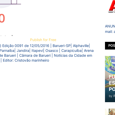
ANUNC
mail:
Publish for Free
) Edição 0091 de 12/05/2016 | Barueri-SP| Alphaville|
POS
Parnaíba| Jandira| Itapevi| Osasco | Carapicuíba| Arena
a de Barueri | Câmara de Barueri | Notícias da Cidade em
 | Editor: Cristovão marinheiro
FU
ES
PO
by