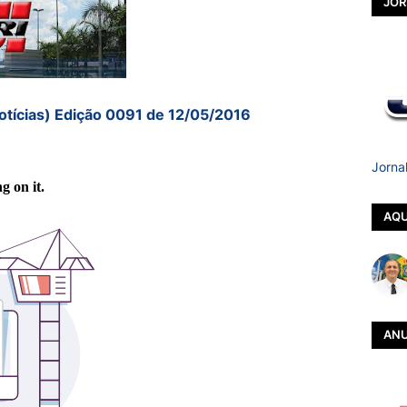
JOR
otícias) Edição 0091 de 12/05/2016
Jorna
AQU
ANU