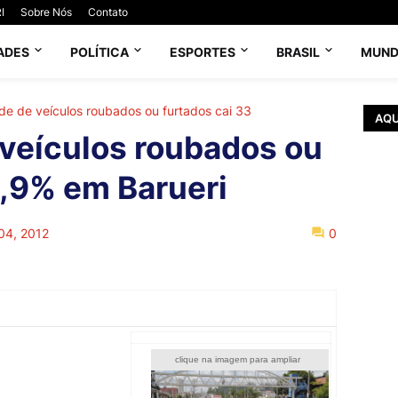
I
Sobre Nós
Contato
ADES
POLÍTICA
ESPORTES
BRASIL
MUN
de de veículos roubados ou furtados cai 33
AQU
veículos roubados ou
3,9% em Barueri
 04, 2012
0
urança Pública do Estado
clique na imagem para ampliar
diminuiu em 33,9% as
a comparação de fevereiro