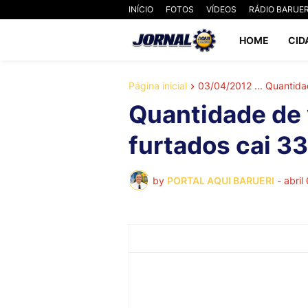
INÍCIO
FOTOS
VÍDEOS
RÁDIO BARUER
HOME
CID
Página inicial
03/04/2012 ... Quantida
Quantidade de 
furtados cai 3
by
PORTAL AQUI BARUERI
-
abril
Dados divulgados pela Secretaria da Seg
de São Paulo mostram que Barueri 
ocorrências de roubo e furto de veículos, n