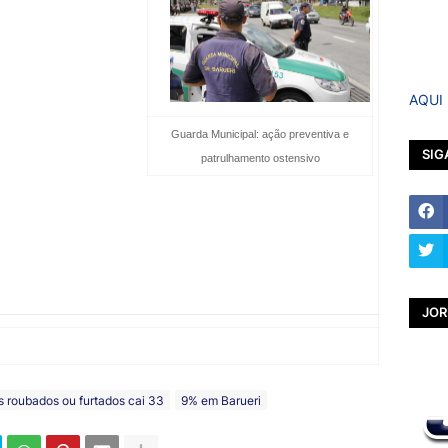
do.
ual, 56 automóveis foram
ro de 2011. Já o segundo
AQUI
urtados ou roubados.
Guarda Municipal: ação preventiva e
ssuntos de Segurança de
SIG
patrulhamento ostensivo
s está relacionada com o
esenvolve na cidade com as polícias Civil e Militar.
da Prefeitura de Barueri na segurança pública: monitoramento,
ção e treinamento dos guardas e agentes de trânsito”, elencou o
JOR
etaria de Comunicação Social
s roubados ou furtados cai 33
9% em Barueri