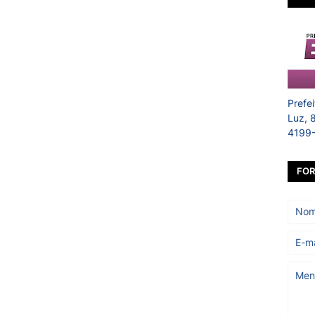
Prefe
Luz, 
4199
FOR