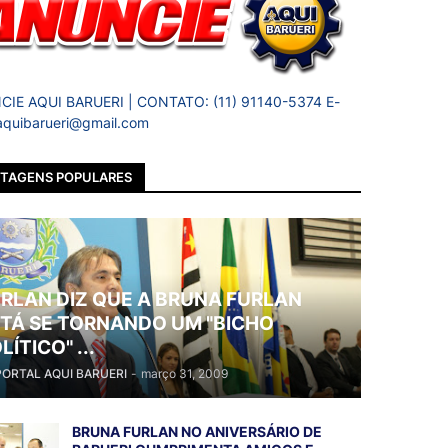
IE AQUI BARUERI | CONTATO: (11) 91140-5374 E-
 aquibarueri@gmail.com
TAGENS POPULARES
RLAN DIZ QUE A BRUNA FURLAN
TÁ SE TORNANDO UM "BICHO
LÍTICO" ...
PORTAL AQUI BARUERI
-
março 31, 2009
BRUNA FURLAN NO ANIVERSÁRIO DE