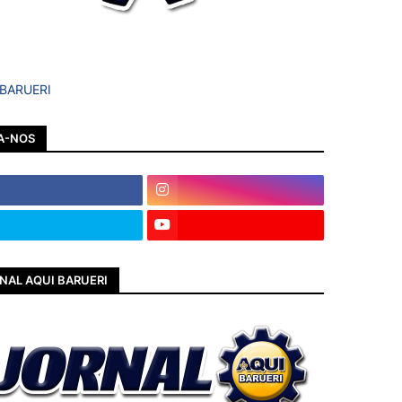
 BARUERI
A-NOS
NAL AQUI BARUERI