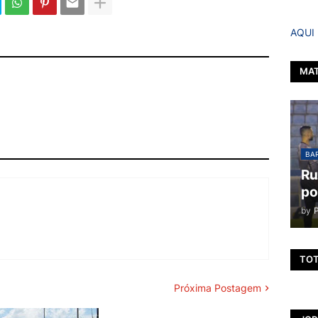
AQUI
MAT
BAR
Ru
po
by
TOT
Próxima Postagem