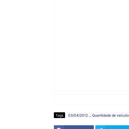
deste ano com o mesmo mês do ano passa
Conforme as estatísticas do governo estad
furtados ou roubados na cidade em feverei
mês de 2012 registrou apenas 37 veículos f
Edson Santos da Silva, secretário dos A
Barueri, revela que a queda destes delito
trabalho integrado que a Guarda Municipal d
“Além disso, há os grandes investimentos 
renovação da frota e capacitação, valoriza
secretário.
Secr
Tags
03/04/2012 ... Quantidade de veículo