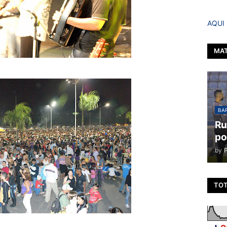
AQUI
MAT
BAR
Ru
po
by
TOT