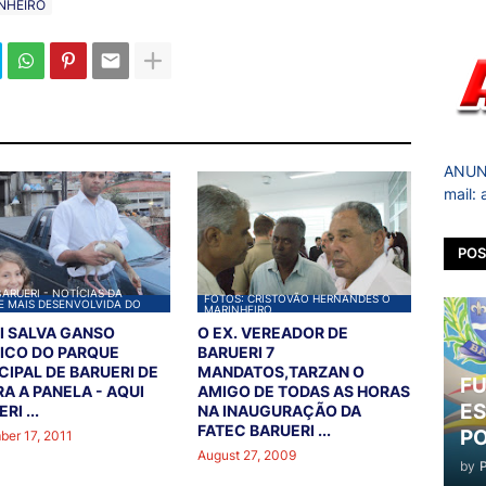
INHEIRO
ANUNC
mail:
POS
BARUERI - NOTÍCIAS DA
FOTOS: CRISTOVÃO HERNANDES O
E MAIS DESENVOLVIDA DO
MARINHEIRO
L
I SALVA GANSO
O EX. VEREADOR DE
ICO DO PARQUE
BARUERI 7
CIPAL DE BARUERI DE
MANDATOS,TARZAN O
FU
RA A PANELA - AQUI
AMIGO DE TODAS AS HORAS
ES
RI ...
NA INAUGURAÇÃO DA
FATEC BARUERI ...
PO
er 17, 2011
August 27, 2009
by