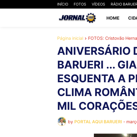
INÍCIO
FOTOS
VÍDEOS
RÁDIO BARUER
HOME
CID
Página inicial
FOTOS: Cristovão Hern
ANIVERSÁRIO 
BARUERI ... GI
ESQUENTA A P
CLIMA ROMÂN
MIL CORAÇÕES"
by
PORTAL AQUI BARUERI
-
març