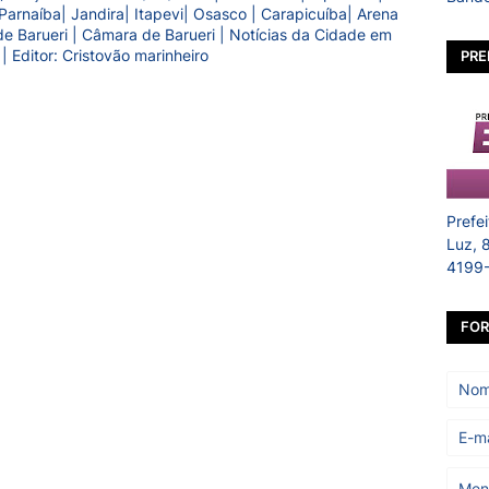
Parnaíba| Jandira| Itapevi| Osasco | Carapicuíba| Arena
a de Barueri | Câmara de Barueri | Notícias da Cidade em
 | Editor: Cristovão marinheiro
PRE
Prefe
Luz, 
4199
FOR