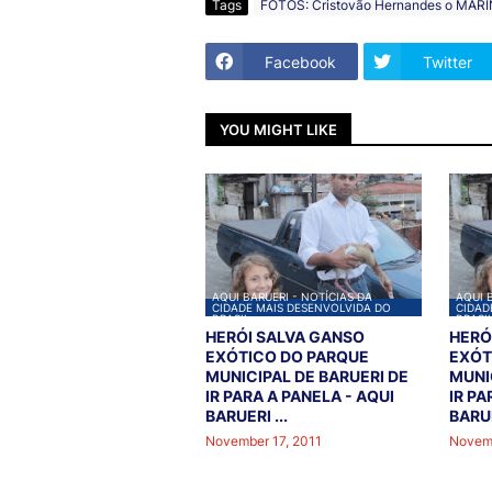
Tags
FOTOS: Cristovão Hernandes o MAR
Facebook
Twitter
YOU MIGHT LIKE
AQUI BARUERI - NOTÍCIAS DA
AQUI 
CIDADE MAIS DESENVOLVIDA DO
CIDAD
BRASIL
BRASI
HERÓI SALVA GANSO
HERÓ
EXÓTICO DO PARQUE
EXÓT
MUNICIPAL DE BARUERI DE
MUNI
IR PARA A PANELA - AQUI
IR PA
BARUERI ...
BARUE
November 17, 2011
Novemb