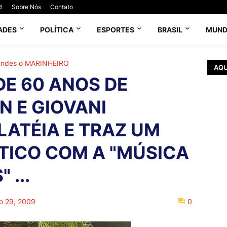
I
Sobre Nós
Contato
ADES
POLÍTICA
ESPORTES
BRASIL
MUN
andes o MARINHEIRO
AQU
DE 60 ANOS DE
AN E GIOVANI
LATÉIA E TRAZ UM
TICO COM A "MÚSICA
 ...
o 29, 2009
0