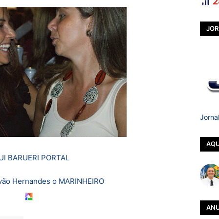
2
JOR
Jorna
AQU
UI BARUERI PORTAL
ovão Hernandes o MARINHEIRO
ANU