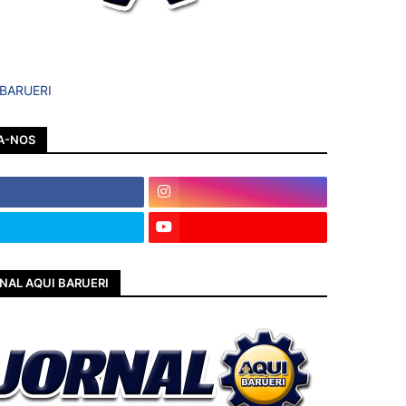
 BARUERI
A-NOS
NAL AQUI BARUERI