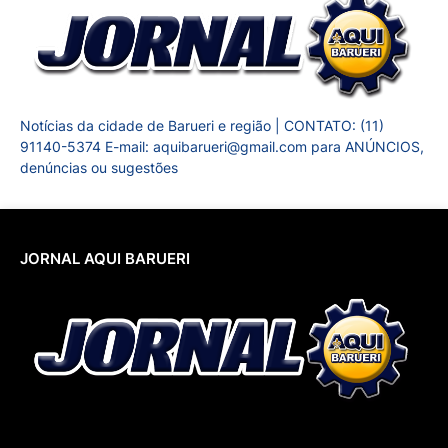
Notícias da cidade de Barueri e região | CONTATO: (11)
91140-5374 E-mail: aquibarueri@gmail.com para ANÚNCIOS,
denúncias ou sugestões
JORNAL AQUI BARUERI