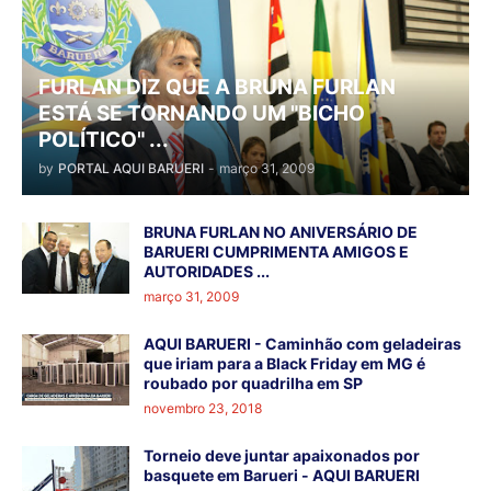
FURLAN DIZ QUE A BRUNA FURLAN
ESTÁ SE TORNANDO UM "BICHO
POLÍTICO" ...
by
PORTAL AQUI BARUERI
-
março 31, 2009
BRUNA FURLAN NO ANIVERSÁRIO DE
BARUERI CUMPRIMENTA AMIGOS E
AUTORIDADES ...
março 31, 2009
AQUI BARUERI - Caminhão com geladeiras
que iriam para a Black Friday em MG é
roubado por quadrilha em SP
novembro 23, 2018
Torneio deve juntar apaixonados por
basquete em Barueri - AQUI BARUERI