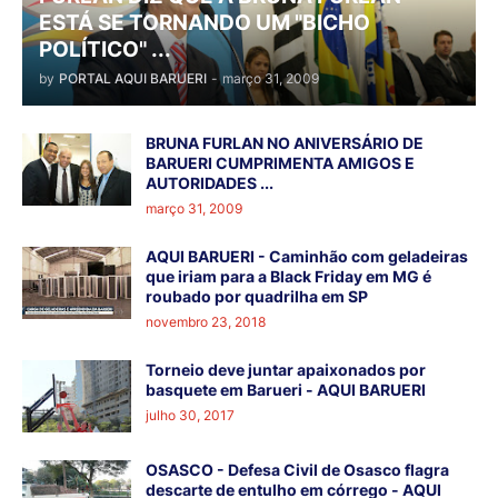
ESTÁ SE TORNANDO UM "BICHO
POLÍTICO" ...
by
PORTAL AQUI BARUERI
-
março 31, 2009
BRUNA FURLAN NO ANIVERSÁRIO DE
BARUERI CUMPRIMENTA AMIGOS E
AUTORIDADES ...
março 31, 2009
AQUI BARUERI - Caminhão com geladeiras
que iriam para a Black Friday em MG é
roubado por quadrilha em SP
novembro 23, 2018
Torneio deve juntar apaixonados por
basquete em Barueri - AQUI BARUERI
julho 30, 2017
OSASCO - Defesa Civil de Osasco flagra
descarte de entulho em córrego - AQUI