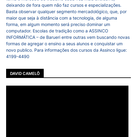
deixando de fora quem não faz cursos e especializações.
Basta observar qualquer segmento mercadológico, que, por
maior que seja à distância com a tecnologia, de alguma
forma, em algum momento será preciso dominar um
computador. Escolas de tradição como a ASSINCO
INFORMÁTICA – de Barueri entre outras vem buscando novas
formas de agregar o ensino a seus alunos e conquistar um
novo publico. Para informações dos cursos da Assinco ligue:
4199-4490
DAVID CAMELÔ