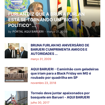
FURLAN DIZ QUE A BRUNA FURLAN
ESTÁ SE TORNANDO UM "BICHO
POLÍTICO" ...
by
PORTAL AQUI BARUERI
-
março 31, 2009
BRUNA FURLAN NO ANIVERSÁRIO DE
BARUERI CUMPRIMENTA AMIGOS E
AUTORIDADES ...
março 31, 2009
AQUI BARUERI - Caminhão com geladeiras
que iriam para a Black Friday em MG é
roubado por quadrilha em SP
novembro 23, 2018
Torneio deve juntar apaixonados por
basquete em Barueri - AQUI BARUERI
julho 30, 2017