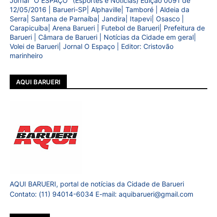
Jornal "O ESPAÇO" (Esportes e Notícias) Edição 0091 de
12/05/2016 | Barueri-SP| Alphaville| Tamboré | Aldeia da
Serra| Santana de Parnaíba| Jandira| Itapevi| Osasco |
Carapicuíba| Arena Barueri | Futebol de Barueri| Prefeitura de
Barueri | Câmara de Barueri | Notícias da Cidade em geral|
Volei de Barueri| Jornal O Espaço | Editor: Cristovão
marinheiro
AQUI BARUERI
AQUI BARUERI, portal de notícias da Cidade de Barueri
Contato: (11) 94014-6034 E-mail: aquibarueri@gmail.com