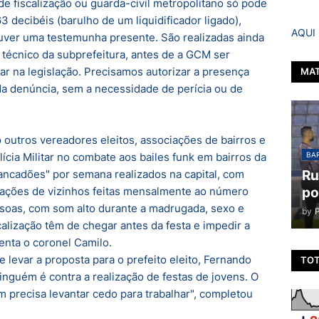
 de fiscalização ou guarda-civil metropolitano só pode
3 decibéis (barulho de um liquidificador ligado),
AQUI
uver uma testemunha presente. São realizadas ainda
 técnico da subprefeitura, antes de a GCM ser
r na legislação. Precisamos autorizar a presença
MAT
 da denúncia, sem a necessidade de perícia ou de
 outros vereadores eleitos, associações de bairros e
BAR
ícia Militar no combate aos bailes funk em bairros da
Ru
pancadões" por semana realizados na capital, com
po
ações de vizinhos feitas mensalmente ao número
ssoas, com som alto durante a madrugada, sexo e
by
calização têm de chegar antes da festa e impedir a
enta o coronel Camilo.
levar a proposta para o prefeito eleito, Fernando
TOT
inguém é contra a realização de festas de jovens. O
 precisa levantar cedo para trabalhar", completou