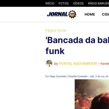
INÍCIO
FOTOS
VÍDEOS
RÁDIO BARUER
HOME
CID
Página inicial
'Bancada da bal
funk
by
PORTAL AQUI BARUERI
-
nove
Por Diego Zanchetta | Estadão Conteúdo – sáb, 3 de nov de