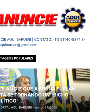
IE AQUI BARUERI | CONTATO: (11) 91140-5374 E-
 aquibarueri@gmail.com
TAGENS POPULARES
RLAN DIZ QUE A BRUNA FURLAN
TÁ SE TORNANDO UM "BICHO
LÍTICO" ...
PORTAL AQUI BARUERI
-
março 31, 2009