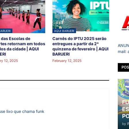
BARUERI
AQUI BARUERI
 das Escolas de
Carnês do IPTU 2025 serão
tes retornam em todos
entregues a partir da 2ª
ANUNC
los da cidade | AQUI
quinzena de fevereiro | AQUI
mail:
ERI
BARUERI
ry 12, 2025
February 12, 2025
POS
FU
ES
sse lixo que chama funk
PO
by