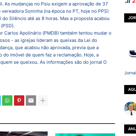
2
ácil. As mudanças no Psiu exigem a aprovação de 37
o vereadora Soninha (na época no PT, hoje no PPS)
JOR
 do Silêncio até as 8 horas. Mas a proposta acabou
 (PSD).
or Carlos Apolinário (PMDB) também tentou mudar o
osos - as igrejas lideram as queixas da Lei do
udança, que acabou não aprovada, previa que a
o do imóvel de quem faz a reclamação. Hoje, a
e quem se queixou. As informações são do jornal O
Jorna
AQU
ANU