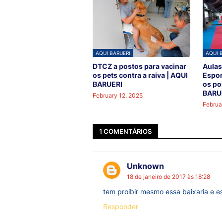
AQUI BARUERI
AQUI 
DTCZ a postos para vacinar
Aulas
os pets contra a raiva | AQUI
Espor
BARUERI
os po
BARU
February 12, 2025
Februa
1 COMENTÁRIOS
Unknown
18 de janeiro de 2017 às 18:28
tem proibir mesmo essa baixaria e e
Responder