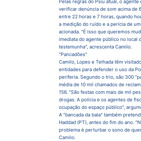
Pelas regras do Psiu atual, o agente
verificar denúncia de som acima de 6
entre 22 horas e 7 horas, quando ho
a medição do ruído e a perícia de um
acionada. "É isso que queremos muda
imediata do agente público no local
testemunha", acrescenta Camilo.
"Pancadões"
Camilo, Lopes e Telhada têm visitado
entidades para defender o uso da Pol
periferia. Segundo o trio, são 300 "
média de 10 mil chamados de reclam
156. "São festas com mais de mil pe
drogas. A polícia e os agentes de fis
ocupação do espaço público", argum
A "bancada da bala" também pretende 
Haddad (PT), antes do fim do ano. "N
problema é perturbar o sono de quem
Camilo.