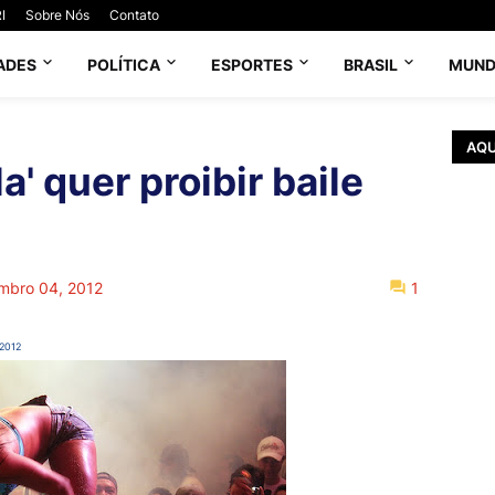
I
Sobre Nós
Contato
ADES
POLÍTICA
ESPORTES
BRASIL
MUN
AQU
a' quer proibir baile
mbro 04, 2012
1
 2012