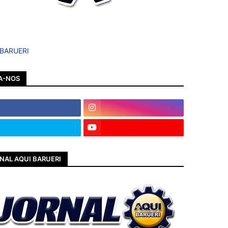
 BARUERI
A-NOS
NAL AQUI BARUERI