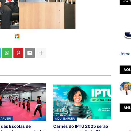
JOR
Jorna
AQU
ANU
BARUERI
AQUI BARUERI
 das Escolas de
Carnês do IPTU 2025 serão