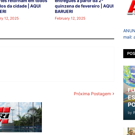
tes retornam em todos
entregues a partir da 2ª
los da cidade | AQUI
quinzena de fevereiro | AQUI
ERI
BARUERI
ry 12, 2025
February 12, 2025
ANUNC
mail:
POS
FU
Próxima Postagem
ES
PO
by