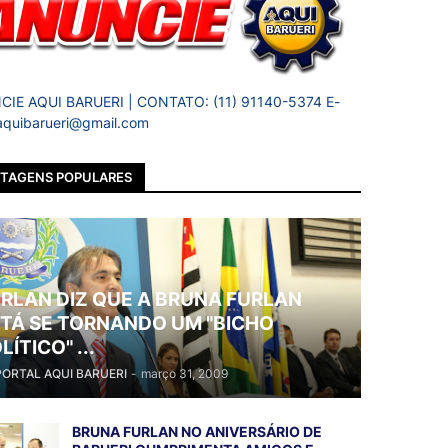
IE AQUI BARUERI | CONTATO: (11) 91140-5374 E-
 aquibarueri@gmail.com
TAGENS POPULARES
RLAN DIZ QUE A BRUNA FURLAN
TÁ SE TORNANDO UM "BICHO
LÍTICO" ...
PORTAL AQUI BARUERI
-
março 31, 2009
BRUNA FURLAN NO ANIVERSÁRIO DE