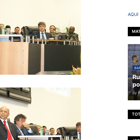
AQUI
MAT
BAR
Ru
po
by
TOT