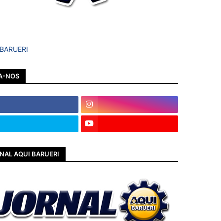
 BARUERI
A-NOS
NAL AQUI BARUERI