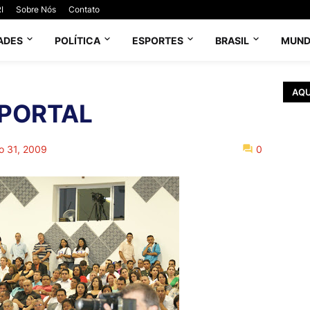
I
Sobre Nós
Contato
ADES
POLÍTICA
ESPORTES
BRASIL
MUN
AQU
 PORTAL
o 31, 2009
0