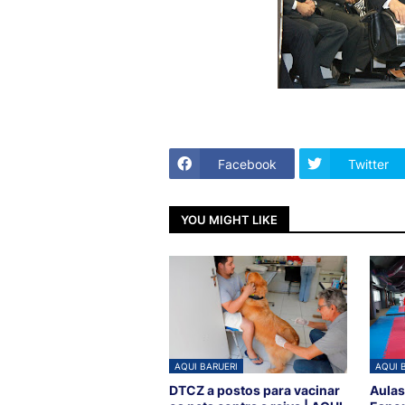
Facebook
Twitter
YOU MIGHT LIKE
AQUI BARUERI
AQUI 
DTCZ a postos para vacinar
Aulas