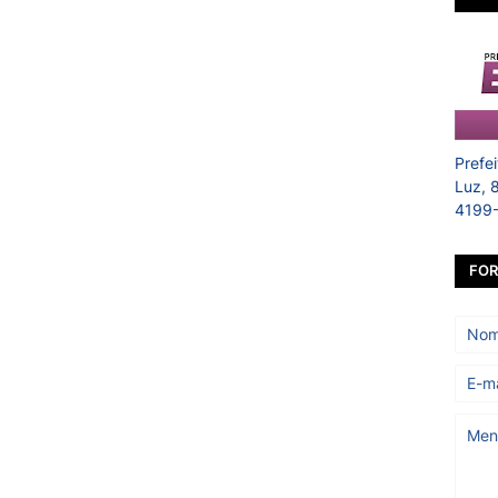
Prefe
Luz, 
4199
FOR