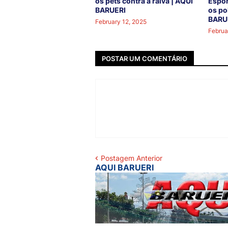
os pets contra a raiva | AQUI
Espor
BARUERI
os po
BARU
February 12, 2025
Februa
POSTAR UM COMENTÁRIO
Postagem Anterior
AQUI BARUERI