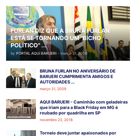
FURLAN DIZ QUE A BRUNA FURLAN
ESTÁ SE TORNANDO UM "BICHO
POLÍTICO" ...
by
PORTAL AQUI BARUERI
-
março 31, 2009
BRUNA FURLAN NO ANIVERSÁRIO DE
BARUERI CUMPRIMENTA AMIGOS E
AUTORIDADES ...
março 31, 2009
AQUI BARUERI - Caminhão com geladeiras
que iriam para a Black Friday em MG é
roubado por quadrilha em SP
novembro 23, 2018
Torneio deve juntar apaixonados por