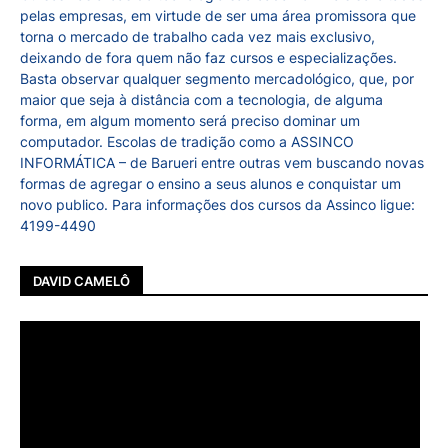
pelas empresas, em virtude de ser uma área promissora que
torna o mercado de trabalho cada vez mais exclusivo,
deixando de fora quem não faz cursos e especializações.
Basta observar qualquer segmento mercadológico, que, por
maior que seja à distância com a tecnologia, de alguma
forma, em algum momento será preciso dominar um
computador. Escolas de tradição como a ASSINCO
INFORMÁTICA – de Barueri entre outras vem buscando novas
formas de agregar o ensino a seus alunos e conquistar um
novo publico. Para informações dos cursos da Assinco ligue:
4199-4490
DAVID CAMELÔ