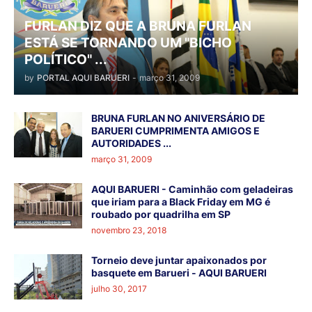
FURLAN DIZ QUE A BRUNA FURLAN
ESTÁ SE TORNANDO UM "BICHO
POLÍTICO" ...
by
PORTAL AQUI BARUERI
-
março 31, 2009
BRUNA FURLAN NO ANIVERSÁRIO DE
BARUERI CUMPRIMENTA AMIGOS E
AUTORIDADES ...
março 31, 2009
AQUI BARUERI - Caminhão com geladeiras
que iriam para a Black Friday em MG é
roubado por quadrilha em SP
novembro 23, 2018
Torneio deve juntar apaixonados por
basquete em Barueri - AQUI BARUERI
julho 30, 2017