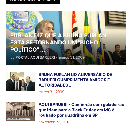
FURLAN DIZ QUE A BRUNA FURLAN
ESTÁ SE TORNANDO UM "BICHO
POLÍTICO" ...
by
PORTAL AQUI BARUERI
-
março 31, 2009
BRUNA FURLAN NO ANIVERSÁRIO DE
BARUERI CUMPRIMENTA AMIGOS E
AUTORIDADES ...
março 31, 2009
AQUI BARUERI - Caminhão com geladeiras
que iriam para a Black Friday em MG é
roubado por quadrilha em SP
novembro 23, 2018