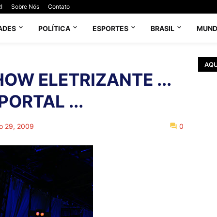
I
Sobre Nós
Contato
ADES
POLÍTICA
ESPORTES
BRASIL
MUN
AQU
OW ELETRIZANTE ...
PORTAL ...
o 29, 2009
0