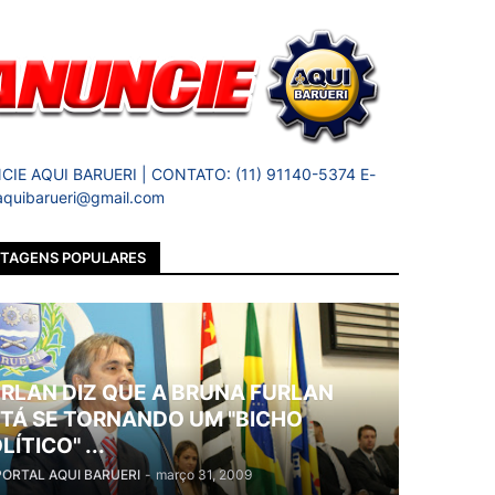
IE AQUI BARUERI | CONTATO: (11) 91140-5374 E-
 aquibarueri@gmail.com
TAGENS POPULARES
RLAN DIZ QUE A BRUNA FURLAN
TÁ SE TORNANDO UM "BICHO
LÍTICO" ...
PORTAL AQUI BARUERI
-
março 31, 2009