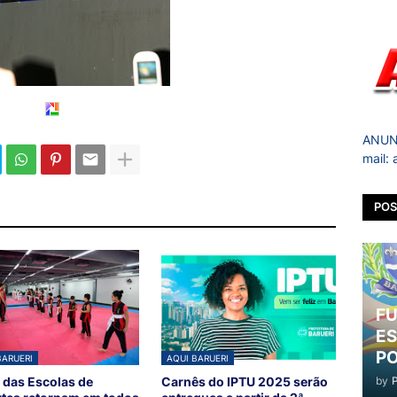
ANUNC
mail:
POS
FU
ES
PO
BARUERI
AQUI BARUERI
by
 das Escolas de
Carnês do IPTU 2025 serão