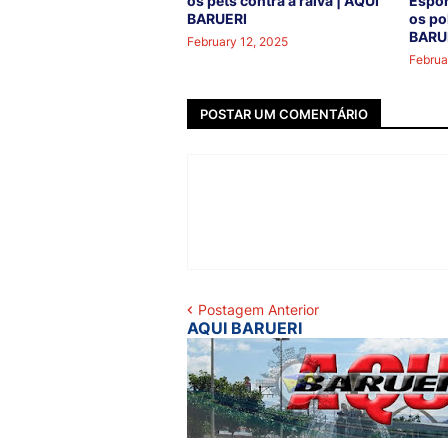
os pets contra a raiva | AQUI
Espor
BARUERI
os po
BARU
February 12, 2025
Februa
POSTAR UM COMENTÁRIO
Postagem Anterior
AQUI BARUERI