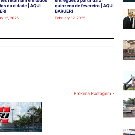
tes retornam em todos
entregues a partir da 2ª
los da cidade | AQUI
quinzena de fevereiro | AQUI
ERI
BARUERI
ry 12, 2025
February 12, 2025
Próxima Postagem