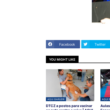
Facebook
Twitter
YOU MIGHT LIKE
AQUI BARUERI
AQUI 
DTCZ a postos para vacinar
Aulas