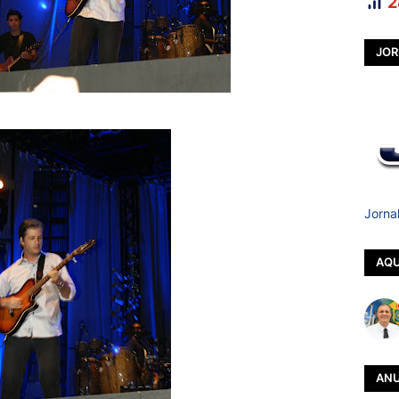
2
JOR
Jorna
AQU
ANU