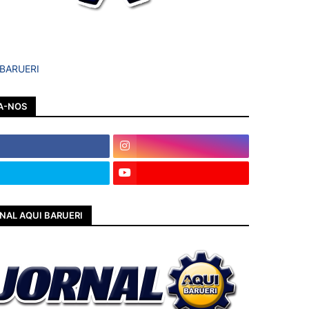
 BARUERI
A-NOS
NAL AQUI BARUERI