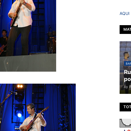
AQUI
MAT
BAR
Ru
po
by
TOT