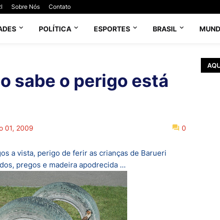
I
Sobre Nós
Contato
ADES
POLÍTICA
ESPORTES
BRASIL
MUN
AQU
o sabe o perigo está
o 01, 2009
0
 a vista, perigo de ferir as crianças de Barueri
os, pregos e madeira apodrecida ...