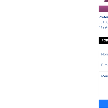
Prefe
Luz, 
4199
FOR