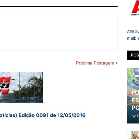
ANUNC
mail:
POS
Próxima Postagem
FU
ES
PO
otícias) Edição 0091 de 12/05/2016
by