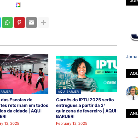
JOR
Jorna
AQU
BARUERI
AQUI BARUERI
 das Escolas de
Carnês do IPTU 2025 serão
tes retornam em todos
entregues a partir da 2ª
los da cidade | AQUI
quinzena de fevereiro | AQUI
ANU
ERI
BARUERI
ry 12, 2025
February 12, 2025