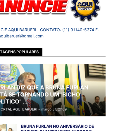
IE AQUI BARUERI | CONTATO: (11) 91140-5374 E-
 aquibarueri@gmail.com
TAGENS POPULARES
RLAN DIZ QUE A BRUNA FURLAN
TÁ SE TORNANDO UM "BICHO
LÍTICO" ...
PORTAL AQUI BARUERI
-
março 31, 2009
BRUNA FURLAN NO ANIVERSÁRIO DE