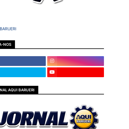
 BARUERI
A-NOS
NAL AQUI BARUERI