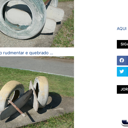
AQUI
SIG
 rudmentar e quebrado ...
JOR