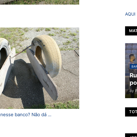
AQUI
MAT
BAR
Ru
po
by
TOT
 nesse banco? Não dá ...