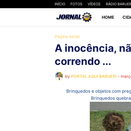
INÍCIO
FOTOS
VÍDEOS
RÁDIO BARUER
HOME
CID
Página inicial
A inocência, nã
correndo ...
by
PORTAL AQUI BARUERI
-
març
Brinquedos e objetos com pregos
Brinquedos quebrad