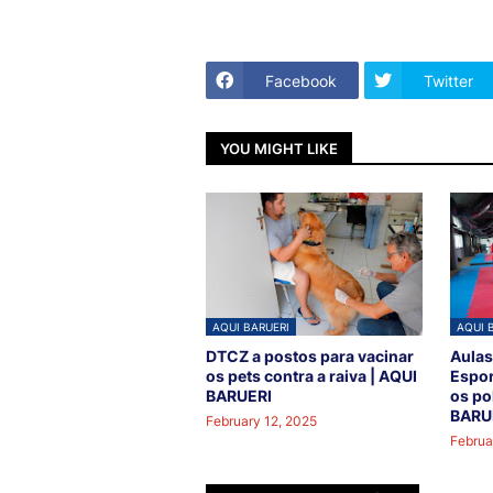
Facebook
Twitter
YOU MIGHT LIKE
AQUI BARUERI
AQUI 
DTCZ a postos para vacinar
Aulas
os pets contra a raiva | AQUI
Espor
BARUERI
os po
BARU
February 12, 2025
Februa