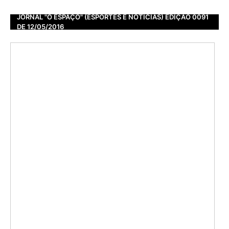
JORNAL "O ESPAÇO" (ESPORTES E NOTÍCIAS) EDIÇÃO 0091
DE 12/05/2016