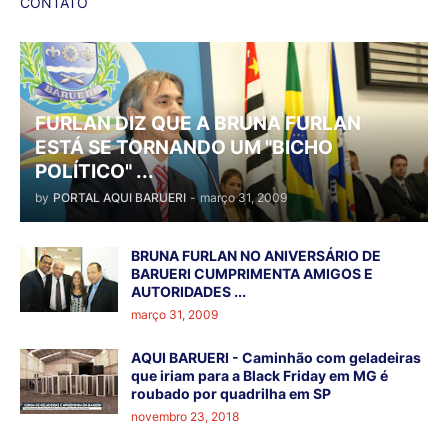
CONTATO
FURLAN DIZ QUE A BRUNA FURLAN
ESTÁ SE TORNANDO UM "BICHO
POLÍTICO" ...
by
PORTAL AQUI BARUERI
-
março 31, 2009
BRUNA FURLAN NO ANIVERSÁRIO DE
BARUERI CUMPRIMENTA AMIGOS E
AUTORIDADES ...
março 31, 2009
AQUI BARUERI - Caminhão com geladeiras
que iriam para a Black Friday em MG é
roubado por quadrilha em SP
novembro 23, 2018