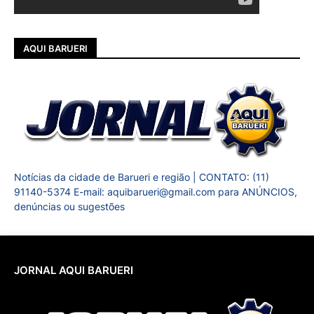
AQUI BARUERI
Notícias da cidade de Barueri e região | CONTATO: (11)
91140-5374 E-mail: aquibarueri@gmail.com para ANÚNCIOS,
denúncias ou sugestões
JORNAL AQUI BARUERI