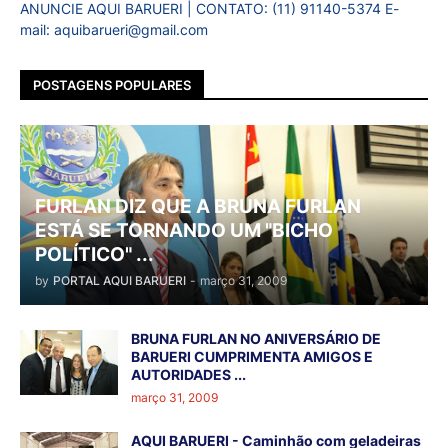
ANUNCIE AQUI BARUERI | CONTATO: (11) 91140-5374 E-
mail: aquibarueri@gmail.com
POSTAGENS POPULARES
FURLAN DIZ QUE A BRUNA FURLAN
ESTÁ SE TORNANDO UM "BICHO
POLÍTICO" ...
by
PORTAL AQUI BARUERI
-
março 31, 2009
BRUNA FURLAN NO ANIVERSÁRIO DE
BARUERI CUMPRIMENTA AMIGOS E
AUTORIDADES ...
março 31, 2009
AQUI BARUERI - Caminhão com geladeiras