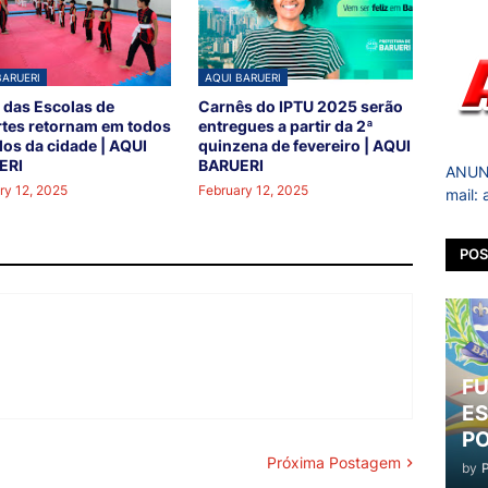
BARUERI
AQUI BARUERI
 das Escolas de
Carnês do IPTU 2025 serão
tes retornam em todos
entregues a partir da 2ª
los da cidade | AQUI
quinzena de fevereiro | AQUI
ERI
BARUERI
ANUNC
ry 12, 2025
February 12, 2025
mail:
POS
FU
ES
PO
Próxima Postagem
by