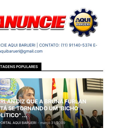
IE AQUI BARUERI | CONTATO: (11) 91140-5374 E-
 aquibarueri@gmail.com
TAGENS POPULARES
RLAN DIZ QUE A BRUNA FURLAN
TÁ SE TORNANDO UM "BICHO
LÍTICO" ...
PORTAL AQUI BARUERI
-
março 31, 2009