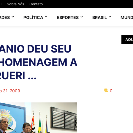
I
Sobre Nós
Contato
ADES
POLÍTICA
ESPORTES
BRASIL
MUN
AQU
ANIO DEU SEU
 HOMENAGEM A
ERI ...
o 31, 2009
0