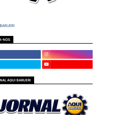
 BARUERI
A-NOS
NAL AQUI BARUERI