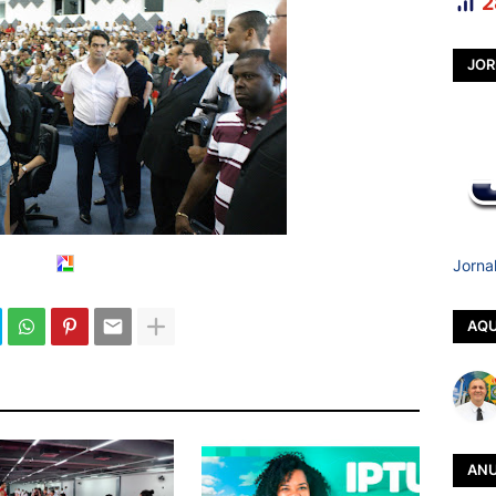
2
JOR
Jorna
AQU
ANU