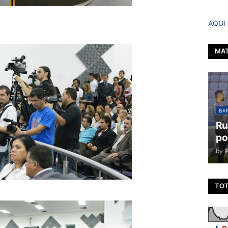
AQUI
MAT
BAR
Ru
po
by
TOT