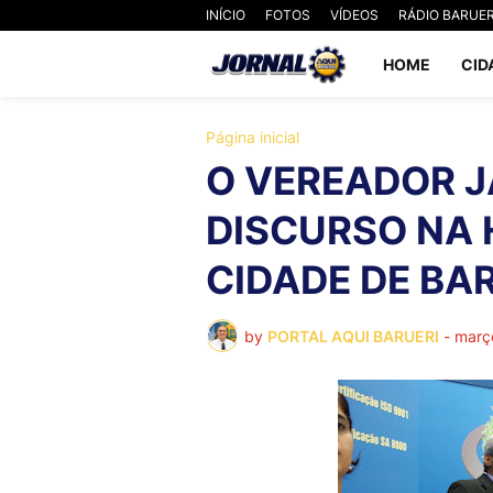
INÍCIO
FOTOS
VÍDEOS
RÁDIO BARUER
HOME
CID
Página inicial
O VEREADOR J
DISCURSO NA
CIDADE DE BARU
by
PORTAL AQUI BARUERI
-
març