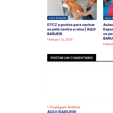
AQUI BARUERI
AQUI 
DTCZ a postos para vacinar
Aulas
os pets contra a raiva | AQUI
Espor
BARUERI
os po
BARU
February 12, 2025
Februa
POSTAR UM COMENTÁRIO
Postagem Anterior
AQUI BARUERI