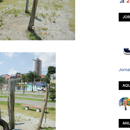
2
JOR
Jorna
AQU
ANU