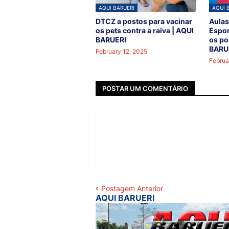
AQUI BARUERI
AQUI 
DTCZ a postos para vacinar
Aulas
os pets contra a raiva | AQUI
Espor
BARUERI
os po
BARU
February 12, 2025
Februa
POSTAR UM COMENTÁRIO
Postagem Anterior
AQUI BARUERI