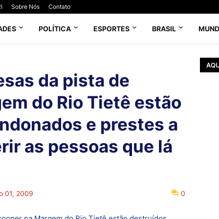
I
Sobre Nós
Contato
ADES
POLÍTICA
ESPORTES
BRASIL
MUN
AQU
sas da pista de
em do Rio Tietê estão
ndonados e prestes a
rir as pessoas que lá
o 01, 2009
0
cooper na Margem do Rio Tietê estão destruídos,