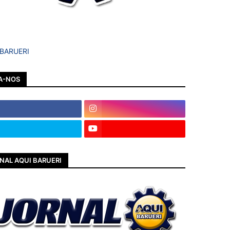
 BARUERI
A-NOS
NAL AQUI BARUERI