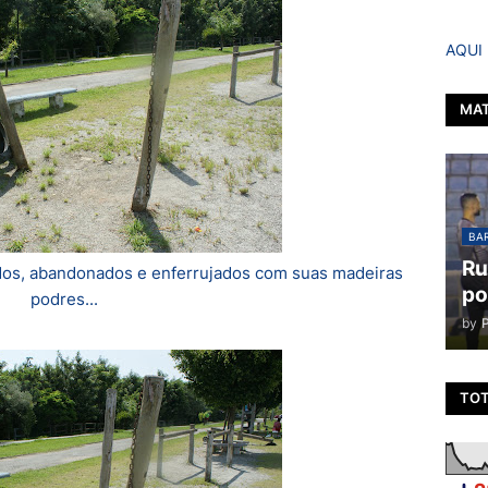
AQUI
MAT
BAR
Ru
dos, abandonados e enferrujados com suas madeiras
po
podres...
by
TOT