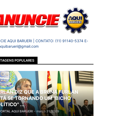
IE AQUI BARUERI | CONTATO: (11) 91140-5374 E-
 aquibarueri@gmail.com
TAGENS POPULARES
RLAN DIZ QUE A BRUNA FURLAN
TÁ SE TORNANDO UM "BICHO
LÍTICO" ...
PORTAL AQUI BARUERI
-
março 31, 2009