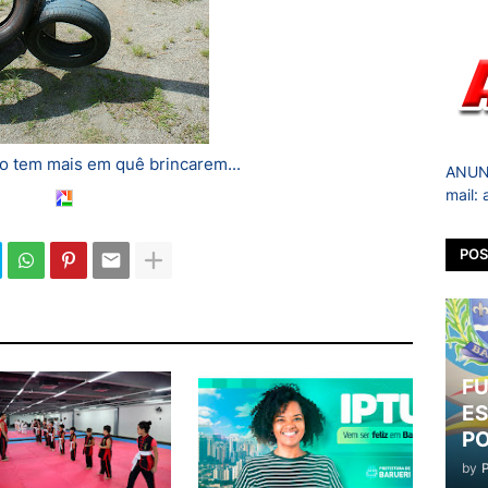
ão tem mais em quê brincarem...
ANUNC
mail:
POS
FU
ES
PO
by