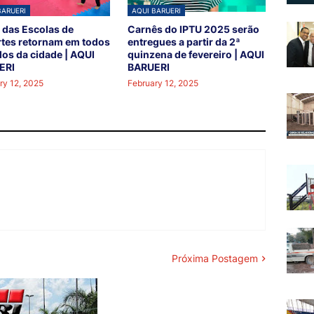
BARUERI
AQUI BARUERI
 das Escolas de
Carnês do IPTU 2025 serão
tes retornam em todos
entregues a partir da 2ª
los da cidade | AQUI
quinzena de fevereiro | AQUI
ERI
BARUERI
ry 12, 2025
February 12, 2025
Próxima Postagem