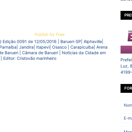
PRE
Publish for Free
) Edição 0091 de 12/05/2016 | Barueri-SP| Alphaville|
Parnaíba| Jandira| Itapevi| Osasco | Carapicuíba| Arena
a de Barueri | Câmara de Barueri | Notícias da Cidade em
 | Editor: Cristovão marinheiro
Prefe
Luz, 
4199
FOR