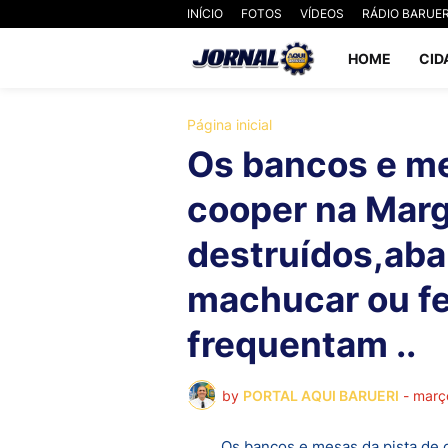
INÍCIO
FOTOS
VÍDEOS
RÁDIO BARUER
HOME
CID
Página inicial
Os bancos e me
cooper na Marg
destruídos,aba
machucar ou fe
frequentam ..
by
PORTAL AQUI BARUERI
-
març
Os bancos e mesas da pista de 