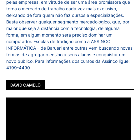
pelas empresas, em virtude de ser uma área promissora que
torna o mercado de trabalho cada vez mais exclusivo,
deixando de fora quem não faz cursos e especializações.
Basta observar qualquer segmento mercadológico, que, por
maior que seja à distância com a tecnologia, de alguma
forma, em algum momento será preciso dominar um
computador. Escolas de tradição como a ASSINCO
INFORMÁTICA – de Barueri entre outras vem buscando novas
formas de agregar o ensino a seus alunos e conquistar um
novo publico. Para informações dos cursos da Assinco ligue:
4199-4490
DAVID CAMELÔ