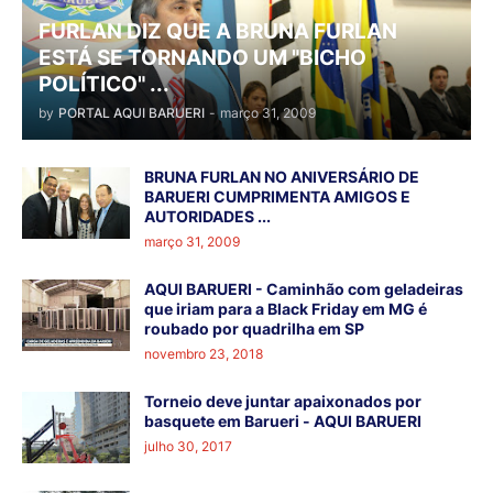
FURLAN DIZ QUE A BRUNA FURLAN
ESTÁ SE TORNANDO UM "BICHO
POLÍTICO" ...
by
PORTAL AQUI BARUERI
-
março 31, 2009
BRUNA FURLAN NO ANIVERSÁRIO DE
BARUERI CUMPRIMENTA AMIGOS E
AUTORIDADES ...
março 31, 2009
AQUI BARUERI - Caminhão com geladeiras
que iriam para a Black Friday em MG é
roubado por quadrilha em SP
novembro 23, 2018
Torneio deve juntar apaixonados por
basquete em Barueri - AQUI BARUERI
julho 30, 2017