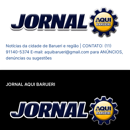
Notícias da cidade de Barueri e região | CONTATO: (11)
91140-5374 E-mail: aquibarueri@gmail.com para ANÚNCIOS,
denúncias ou sugestões
JORNAL AQUI BARUERI