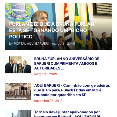
FURLAN DIZ QUE A BRUNA FURLAN
ESTÁ SE TORNANDO UM "BICHO
POLÍTICO" ...
by
PORTAL AQUI BARUERI
-
março 31, 2009
BRUNA FURLAN NO ANIVERSÁRIO DE
BARUERI CUMPRIMENTA AMIGOS E
AUTORIDADES ...
março 31, 2009
AQUI BARUERI - Caminhão com geladeiras
que iriam para a Black Friday em MG é
roubado por quadrilha em SP
novembro 23, 2018
Torneio deve juntar apaixonados por
basquete em Barueri - AQUI BARUERI