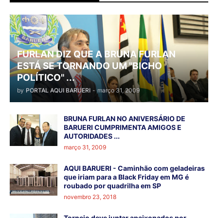
FURLAN DIZ QUE A BRUNA FURLAN
ESTÁ SE TORNANDO UM "BICHO
POLÍTICO" ...
by
PORTAL AQUI BARUERI
-
março 31, 2009
BRUNA FURLAN NO ANIVERSÁRIO DE
BARUERI CUMPRIMENTA AMIGOS E
AUTORIDADES ...
março 31, 2009
AQUI BARUERI - Caminhão com geladeiras
que iriam para a Black Friday em MG é
roubado por quadrilha em SP
novembro 23, 2018
Torneio deve juntar apaixonados por