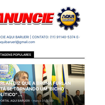
IE AQUI BARUERI | CONTATO: (11) 91140-5374 E-
 aquibarueri@gmail.com
TAGENS POPULARES
RLAN DIZ QUE A BRUNA FURLAN
TÁ SE TORNANDO UM "BICHO
LÍTICO" ...
PORTAL AQUI BARUERI
-
março 31, 2009