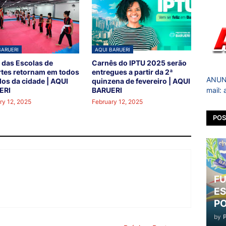
BARUERI
AQUI BARUERI
 das Escolas de
Carnês do IPTU 2025 serão
tes retornam em todos
entregues a partir da 2ª
ANUNC
los da cidade | AQUI
quinzena de fevereiro | AQUI
mail:
ERI
BARUERI
ry 12, 2025
February 12, 2025
POS
FU
ES
PO
by