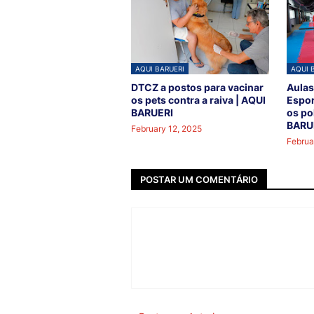
AQUI BARUERI
AQUI 
DTCZ a postos para vacinar
Aulas
os pets contra a raiva | AQUI
Espor
BARUERI
os po
BARU
February 12, 2025
Februa
POSTAR UM COMENTÁRIO