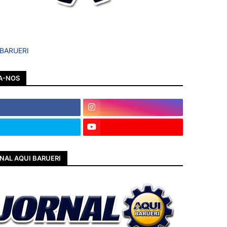
 BARUERI
A-NOS
NAL AQUI BARUERI