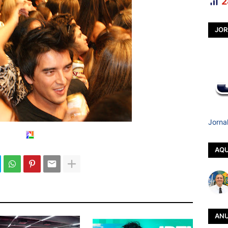
2
JOR
Jorna
AQU
ANU