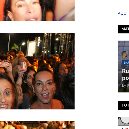
AQUI
MAT
BAR
Ru
po
by
TOT