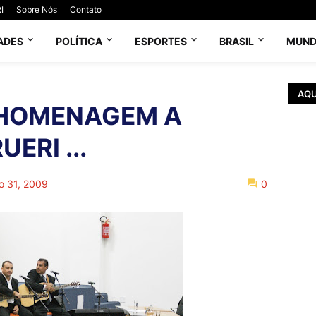
I
Sobre Nós
Contato
ADES
POLÍTICA
ESPORTES
BRASIL
MUN
AQU
HOMENAGEM A
ERI ...
o 31, 2009
0