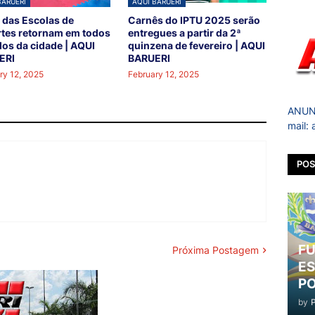
BARUERI
AQUI BARUERI
 das Escolas de
Carnês do IPTU 2025 serão
tes retornam em todos
entregues a partir da 2ª
los da cidade | AQUI
quinzena de fevereiro | AQUI
ERI
BARUERI
ry 12, 2025
February 12, 2025
ANUNC
mail:
POS
FU
Próxima Postagem
ES
PO
by