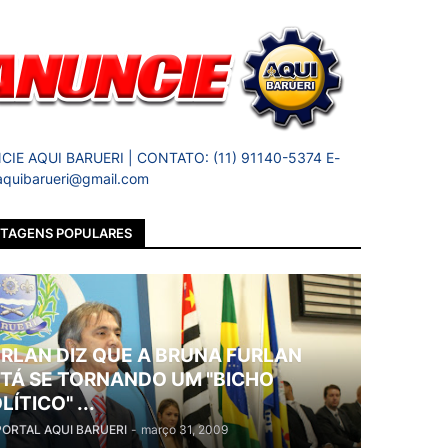
IE AQUI BARUERI | CONTATO: (11) 91140-5374 E-
 aquibarueri@gmail.com
TAGENS POPULARES
RLAN DIZ QUE A BRUNA FURLAN
TÁ SE TORNANDO UM "BICHO
LÍTICO" ...
PORTAL AQUI BARUERI
-
março 31, 2009