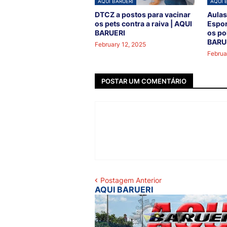
AQUI BARUERI
AQUI 
DTCZ a postos para vacinar
Aulas
os pets contra a raiva | AQUI
Espor
BARUERI
os po
BARU
February 12, 2025
Februa
POSTAR UM COMENTÁRIO
Postagem Anterior
AQUI BARUERI