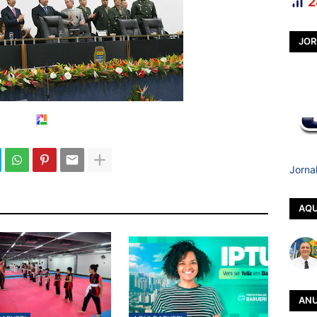
2
JOR
Jorna
AQU
ANU