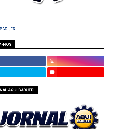
 BARUERI
A-NOS
NAL AQUI BARUERI