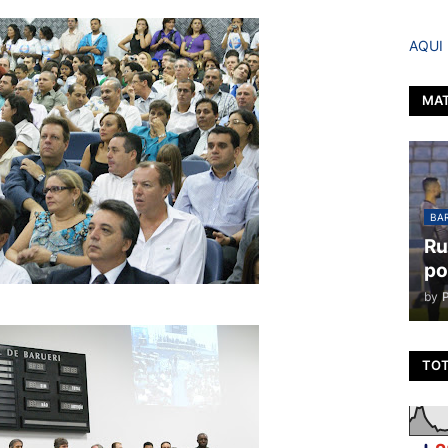
AQUI
MAT
BAR
Ru
po
by
TOT