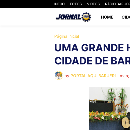
INÍCIO
FOTOS
VÍDEOS
RÁDIO BARUER
HOME
CID
Página inicial
UMA GRANDE 
CIDADE DE BARU
by
PORTAL AQUI BARUERI
-
març