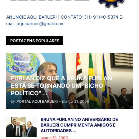
ANUNCIE AQUI BARUERI | CONTATO: (11) 91140-5374 E-
mail: aquibarueri@gmail.com
POSTAGENS POPULARES
FURLAN DIZ QUE A BRUNA FURLAN
ESTÁ SE TORNANDO UM "BICHO
POLÍTICO" ...
by
PORTAL AQUI BARUERI
-
março 31, 2009
BRUNA FURLAN NO ANIVERSÁRIO DE
BARUERI CUMPRIMENTA AMIGOS E
AUTORIDADES ...
março 31, 2009