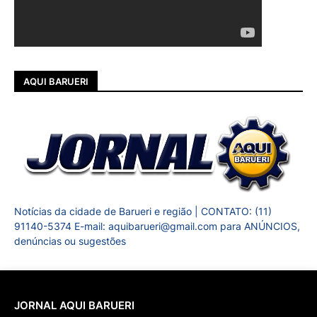
AQUI BARUERI
Notícias da cidade de Barueri e região | CONTATO: (11)
91140-5374 E-mail: aquibarueri@gmail.com para ANÚNCIOS,
denúncias ou sugestões
JORNAL AQUI BARUERI