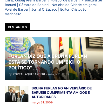
Carapicuíba| Arena Barueri | Futebol de Barueri| Prefeitura de
Barueri | Câmara de Barueri | Notícias da Cidade em geral|
Volei de Barueri| Jornal O Espaço | Editor: Cristovão
marinheiro
DESTAQUES
FURLAN DIZ QUE A BRUNA FURLAN
ESTÁ SE TORNANDO UM "BICHO
POLÍTICO" ...
by
PORTAL AQUI BARUERI
-
março 31, 2009
BRUNA FURLAN NO ANIVERSÁRIO DE
BARUERI CUMPRIMENTA AMIGOS E
AUTORIDADES ...
março 31, 2009