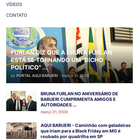
VÍDEOS
CONTATO
FURLAN DIZ QUE A BRUNA FURLAN
ESTÁ SE TORNANDO UM "BICHO
POLÍTICO" ...
by
PORTAL AQUI BARUERI
-
março 31, 2009
BRUNA FURLAN NO ANIVERSÁRIO DE
BARUERI CUMPRIMENTA AMIGOS E
AUTORIDADES ...
março 31, 2009
AQUI BARUERI - Caminhão com geladeiras
que iriam para a Black Friday em MG é
roubado por quadrilha em SP