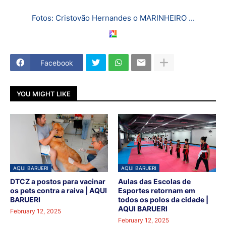
Fotos: Cristovão Hernandes o MARINHEIRO ...
Facebook
YOU MIGHT LIKE
AQUI BARUERI
AQUI BARUERI
DTCZ a postos para vacinar
Aulas das Escolas de
os pets contra a raiva | AQUI
Esportes retornam em
BARUERI
todos os polos da cidade |
AQUI BARUERI
February 12, 2025
February 12, 2025