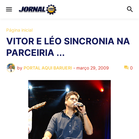
Página inicial
VITOR E LÉO SINCRONIA NA
PARCEIRIA ...
by
PORTAL AQUI BARUERI
-
março 29, 2009
0