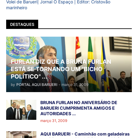
Volei de Barueri| Jornal O Espaço | Editor: Cristovão
marinheiro
DESTAQUES
FURLAN DIZ QUE A BRUNA FURLAN
ESTÁ SE TORNANDO UM "BICHO
POLÍTICO" ...
by
PORTAL AQUI BARUERI
-
março 31, 2009
BRUNA FURLAN NO ANIVERSÁRIO DE
BARUERI CUMPRIMENTA AMIGOS E
AUTORIDADES ...
março 31, 2009
AQUI BARUERI - Caminhão com geladeiras