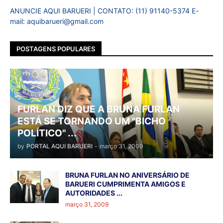
ANUNCIE AQUI BARUERI | CONTATO: (11) 91140-5374 E-
mail: aquibarueri@gmail.com
POSTAGENS POPULARES
FURLAN DIZ QUE A BRUNA FURLAN
ESTÁ SE TORNANDO UM "BICHO
POLÍTICO" ...
by
PORTAL AQUI BARUERI
-
março 31, 2009
BRUNA FURLAN NO ANIVERSÁRIO DE
BARUERI CUMPRIMENTA AMIGOS E
AUTORIDADES ...
março 31, 2009