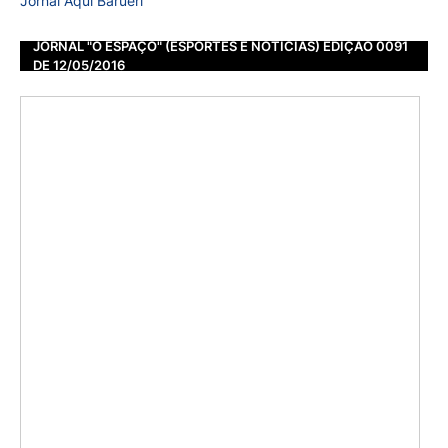
Jornal Aqui Barueri
JORNAL "O ESPAÇO" (ESPORTES E NOTÍCIAS) EDIÇÃO 0091
DE 12/05/2016