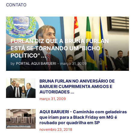
CONTATO
FURLAN DIZ QUE A BRUNA FURLAN
ESTÁ SE TORNANDO UM "BICHO
POLÍTICO" ...
by
PORTAL AQUI BARUERI
-
março 31, 2009
BRUNA FURLAN NO ANIVERSÁRIO DE
BARUERI CUMPRIMENTA AMIGOS E
AUTORIDADES ...
março 31, 2009
AQUI BARUERI - Caminhão com geladeiras
que iriam para a Black Friday em MG é
roubado por quadrilha em SP
novembro 23, 2018