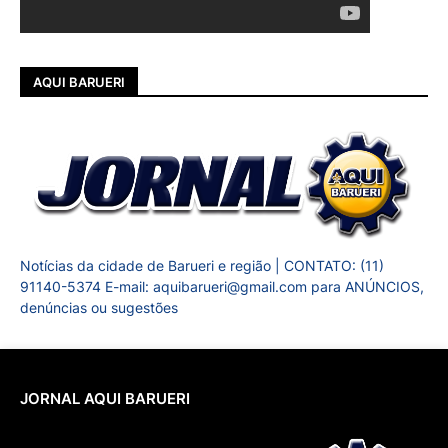
AQUI BARUERI
Notícias da cidade de Barueri e região | CONTATO: (11)
91140-5374 E-mail: aquibarueri@gmail.com para ANÚNCIOS,
denúncias ou sugestões
JORNAL AQUI BARUERI