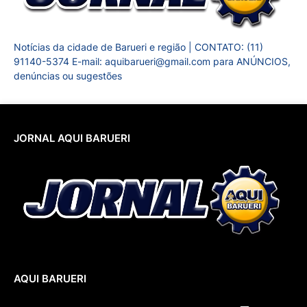
Notícias da cidade de Barueri e região | CONTATO: (11)
91140-5374 E-mail: aquibarueri@gmail.com para ANÚNCIOS,
denúncias ou sugestões
JORNAL AQUI BARUERI
AQUI BARUERI