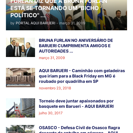
FURLAN DIZ QUE A BRUNA FURLAN
ESTÁ SE TORNANDO UM "BICHO
POLÍTICO" ...
by
PORTAL AQUI BARUERI
-
março 31, 2009
BRUNA FURLAN NO ANIVERSÁRIO DE
BARUERI CUMPRIMENTA AMIGOS E
AUTORIDADES ...
março 31, 2009
AQUI BARUERI - Caminhão com geladeiras
que iriam para a Black Friday em MG é
roubado por quadrilha em SP
novembro 23, 2018
Torneio deve juntar apaixonados por
basquete em Barueri - AQUI BARUERI
julho 30, 2017
OSASCO - Defesa Civil de Osasco flagra
descarte de entulho em córrego - AQUI