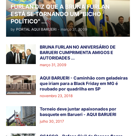
FURLAN DIZ QUE A BRUNA FURLAN
ESTÁ SE TORNANDO UM "BICHO
POLÍTICO" ...
by
PORTAL AQUI BARUERI
-
março 31, 2009
BRUNA FURLAN NO ANIVERSÁRIO DE
BARUERI CUMPRIMENTA AMIGOS E
AUTORIDADES ...
março 31, 2009
AQUI BARUERI - Caminhão com geladeiras
que iriam para a Black Friday em MG é
roubado por quadrilha em SP
novembro 23, 2018
Torneio deve juntar apaixonados por
basquete em Barueri - AQUI BARUERI
julho 30, 2017