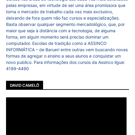
pelas empresas, em virtude de ser uma área promissora que
torna o mercado de trabalho cada vez mais exclusivo,
deixando de fora quem não faz cursos e especializações.
Basta observar qualquer segmento mercadológico, que, por
maior que seja à distância com a tecnologia, de alguma
forma, em algum momento será preciso dominar um
computador. Escolas de tradição como a ASSINCO
INFORMÁTICA – de Barueri entre outras vem buscando novas
formas de agregar o ensino a seus alunos e conquistar um
novo publico. Para informações dos cursos da Assinco ligue:
4199-4490
DAVID CAMELÔ