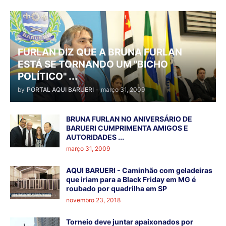
FURLAN DIZ QUE A BRUNA FURLAN
ESTÁ SE TORNANDO UM "BICHO
POLÍTICO" ...
by
PORTAL AQUI BARUERI
-
março 31, 2009
BRUNA FURLAN NO ANIVERSÁRIO DE
BARUERI CUMPRIMENTA AMIGOS E
AUTORIDADES ...
março 31, 2009
AQUI BARUERI - Caminhão com geladeiras
que iriam para a Black Friday em MG é
roubado por quadrilha em SP
novembro 23, 2018
Torneio deve juntar apaixonados por