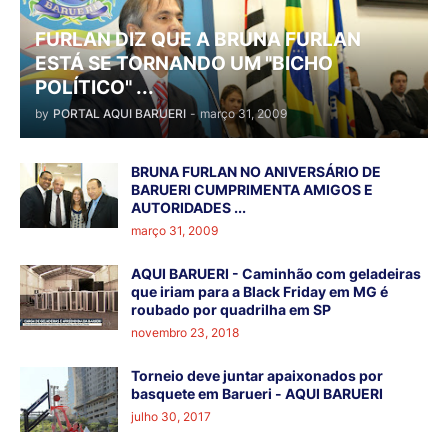
FURLAN DIZ QUE A BRUNA FURLAN
ESTÁ SE TORNANDO UM "BICHO
POLÍTICO" ...
by
PORTAL AQUI BARUERI
-
março 31, 2009
BRUNA FURLAN NO ANIVERSÁRIO DE
BARUERI CUMPRIMENTA AMIGOS E
AUTORIDADES ...
março 31, 2009
AQUI BARUERI - Caminhão com geladeiras
que iriam para a Black Friday em MG é
roubado por quadrilha em SP
novembro 23, 2018
Torneio deve juntar apaixonados por
basquete em Barueri - AQUI BARUERI
julho 30, 2017