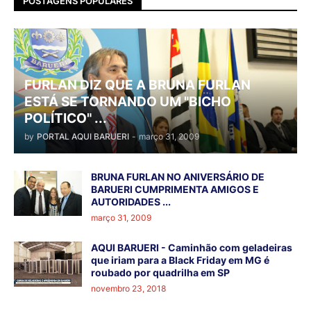
POSTAGENS POPULARES
FURLAN DIZ QUE A BRUNA FURLAN
ESTÁ SE TORNANDO UM "BICHO
POLÍTICO" ...
by
PORTAL AQUI BARUERI
-
março 31, 2009
BRUNA FURLAN NO ANIVERSÁRIO DE
BARUERI CUMPRIMENTA AMIGOS E
AUTORIDADES ...
março 31, 2009
AQUI BARUERI - Caminhão com geladeiras
que iriam para a Black Friday em MG é
roubado por quadrilha em SP
novembro 23, 2018