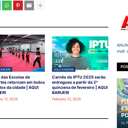
ANUNC
mail:
POS
BARUERI
AQUI BARUERI
 das Escolas de
Carnês do IPTU 2025 serão
tes retornam em todos
entregues a partir da 2ª
los da cidade | AQUI
quinzena de fevereiro | AQUI
ERI
BARUERI
ry 12, 2025
February 12, 2025
FU
ES
PO
by