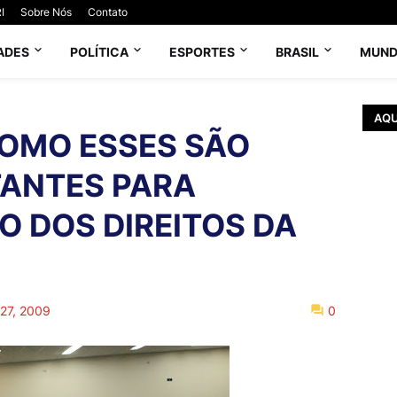
I
Sobre Nós
Contato
ADES
POLÍTICA
ESPORTES
BRASIL
MUN
AQU
OMO ESSES SÃO
TANTES PARA
 DOS DIREITOS DA
 27, 2009
0