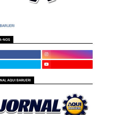
 BARUERI
A-NOS
NAL AQUI BARUERI