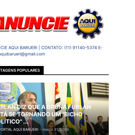
IE AQUI BARUERI | CONTATO: (11) 91140-5374 E-
 aquibarueri@gmail.com
TAGENS POPULARES
RLAN DIZ QUE A BRUNA FURLAN
TÁ SE TORNANDO UM "BICHO
LÍTICO" ...
PORTAL AQUI BARUERI
-
março 31, 2009