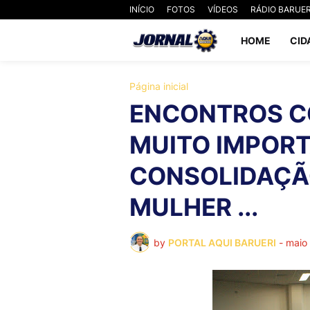
INÍCIO
FOTOS
VÍDEOS
RÁDIO BARUER
HOME
CID
Página inicial
ENCONTROS C
MUITO IMPOR
CONSOLIDAÇÃO
MULHER ...
by
PORTAL AQUI BARUERI
-
maio