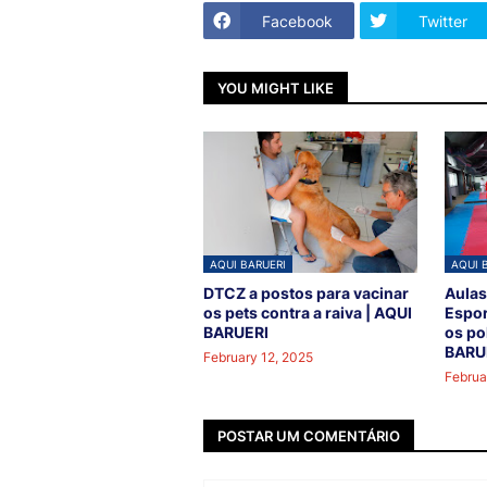
Facebook
Twitter
YOU MIGHT LIKE
AQUI BARUERI
AQUI 
DTCZ a postos para vacinar
Aulas
os pets contra a raiva | AQUI
Espor
BARUERI
os po
BARU
February 12, 2025
Februa
POSTAR UM COMENTÁRIO