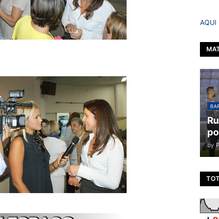
AQUI
MAT
BAR
Ru
po
by
TOT