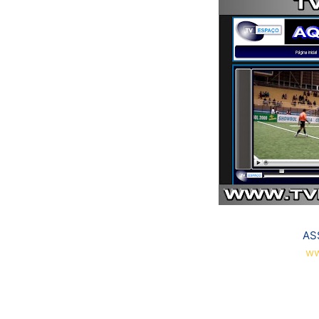
AS
ww