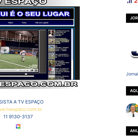
2
JOR
Jorna
AQU
SISTA A TV ESPAÇO
w.tvespaco.com.br
11 9130-3137
ANU