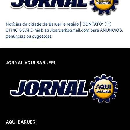
Notícias da cidade de Barueri e região | CONTATO: (11)
91140-5374 E-mail: aquibarueri@gmail.com para ANÚNCIOS,
denúncias ou sugestões
JORNAL AQUI BARUERI
AQUI BARUERI