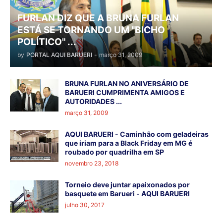
FURLAN DIZ QUE A BRUNA FURLAN
ESTÁ SE TORNANDO UM "BICHO
POLÍTICO" ...
by
PORTAL AQUI BARUERI
-
março 31, 2009
BRUNA FURLAN NO ANIVERSÁRIO DE
BARUERI CUMPRIMENTA AMIGOS E
AUTORIDADES ...
março 31, 2009
AQUI BARUERI - Caminhão com geladeiras
que iriam para a Black Friday em MG é
roubado por quadrilha em SP
novembro 23, 2018
Torneio deve juntar apaixonados por
basquete em Barueri - AQUI BARUERI
julho 30, 2017