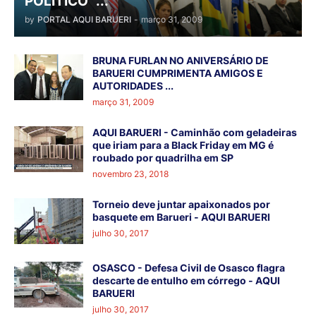
POLÍTICO" ...
by
PORTAL AQUI BARUERI
-
março 31, 2009
BRUNA FURLAN NO ANIVERSÁRIO DE
BARUERI CUMPRIMENTA AMIGOS E
AUTORIDADES ...
março 31, 2009
AQUI BARUERI - Caminhão com geladeiras
que iriam para a Black Friday em MG é
roubado por quadrilha em SP
novembro 23, 2018
Torneio deve juntar apaixonados por
basquete em Barueri - AQUI BARUERI
julho 30, 2017
OSASCO - Defesa Civil de Osasco flagra
descarte de entulho em córrego - AQUI
BARUERI
julho 30, 2017