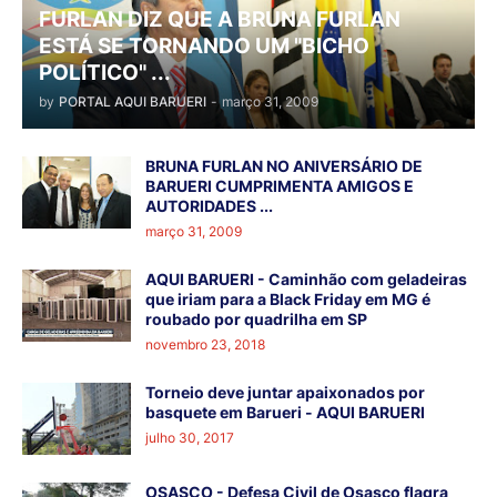
FURLAN DIZ QUE A BRUNA FURLAN
ESTÁ SE TORNANDO UM "BICHO
POLÍTICO" ...
by
PORTAL AQUI BARUERI
-
março 31, 2009
BRUNA FURLAN NO ANIVERSÁRIO DE
BARUERI CUMPRIMENTA AMIGOS E
AUTORIDADES ...
março 31, 2009
AQUI BARUERI - Caminhão com geladeiras
que iriam para a Black Friday em MG é
roubado por quadrilha em SP
novembro 23, 2018
Torneio deve juntar apaixonados por
basquete em Barueri - AQUI BARUERI
julho 30, 2017
OSASCO - Defesa Civil de Osasco flagra