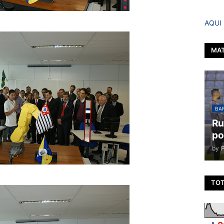
AQUI
MAT
BAR
Ru
po
by
TOT