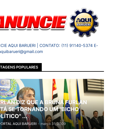
IE AQUI BARUERI | CONTATO: (11) 91140-5374 E-
 aquibarueri@gmail.com
TAGENS POPULARES
RLAN DIZ QUE A BRUNA FURLAN
TÁ SE TORNANDO UM "BICHO
LÍTICO" ...
PORTAL AQUI BARUERI
-
março 31, 2009