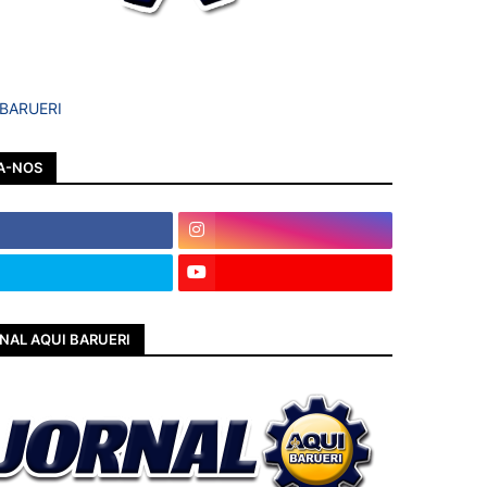
 BARUERI
A-NOS
NAL AQUI BARUERI