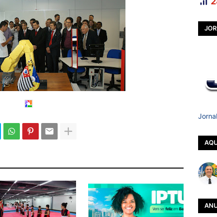
2
JOR
Jorna
AQU
ANU