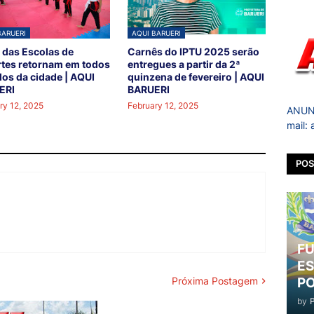
BARUERI
AQUI BARUERI
 das Escolas de
Carnês do IPTU 2025 serão
tes retornam em todos
entregues a partir da 2ª
los da cidade | AQUI
quinzena de fevereiro | AQUI
ERI
BARUERI
ry 12, 2025
February 12, 2025
ANUNC
mail:
POS
FU
ES
PO
Próxima Postagem
by