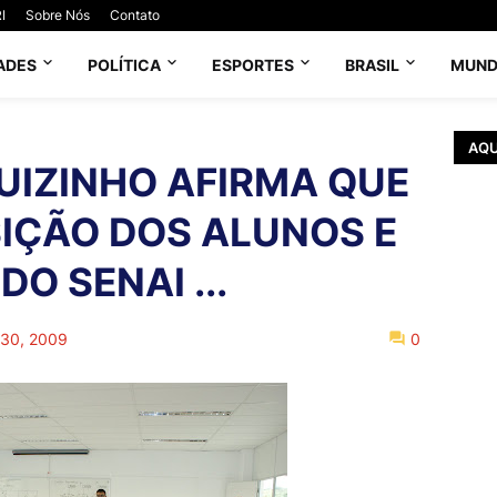
I
Sobre Nós
Contato
ADES
POLÍTICA
ESPORTES
BRASIL
MUN
AQU
UIZINHO AFIRMA QUE
SIÇÃO DOS ALUNOS E
O SENAI ...
 30, 2009
0