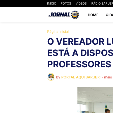
INÍCIO
FOTOS
VÍDEOS
RÁDIO BARUER
HOME
CID
Página inicial
O VEREADOR L
ESTÁ A DISPO
PROFESSORES D
by
PORTAL AQUI BARUERI
-
maio