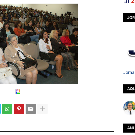
2
JOR
Jorna
AQU
ANU