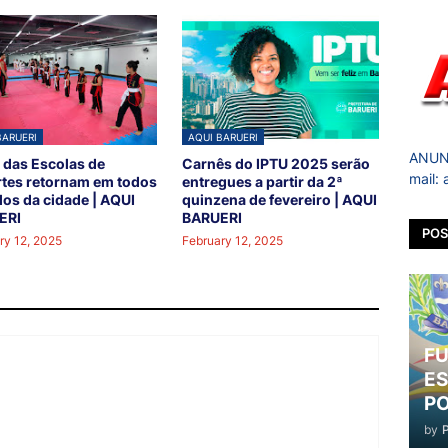
BARUERI
AQUI BARUERI
ANUNC
 das Escolas de
Carnês do IPTU 2025 serão
mail:
tes retornam em todos
entregues a partir da 2ª
los da cidade | AQUI
quinzena de fevereiro | AQUI
ERI
BARUERI
POS
ry 12, 2025
February 12, 2025
FU
ES
PO
by