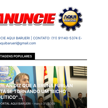
IE AQUI BARUERI | CONTATO: (11) 91140-5374 E-
 aquibarueri@gmail.com
TAGENS POPULARES
RLAN DIZ QUE A BRUNA FURLAN
TÁ SE TORNANDO UM "BICHO
LÍTICO" ...
PORTAL AQUI BARUERI
-
março 31, 2009