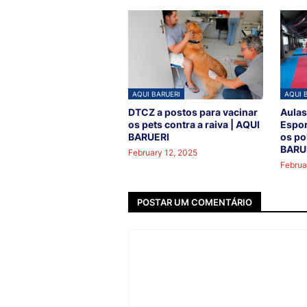
AQUI BARUERI
AQUI 
DTCZ a postos para vacinar
Aulas
os pets contra a raiva | AQUI
Espor
BARUERI
os po
BARU
February 12, 2025
Februa
POSTAR UM COMENTÁRIO