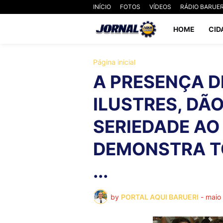
INÍCIO
FOTOS
VÍDEOS
RÁDIO BARUER
HOME
CID
Página inicial
A PRESENÇA D
ILUSTRES, DÃO
SERIEDADE AO
DEMONSTRA T
...
by
PORTAL AQUI BARUERI
-
maio