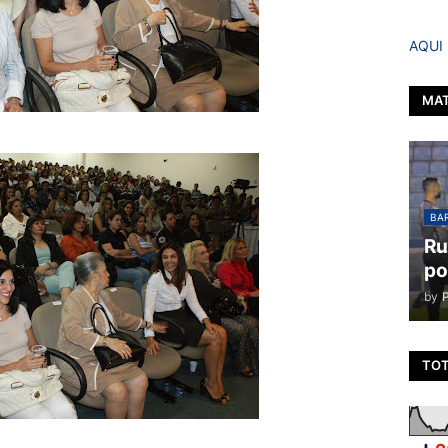
AQUI
MAT
BAR
Ru
po
by
TOT