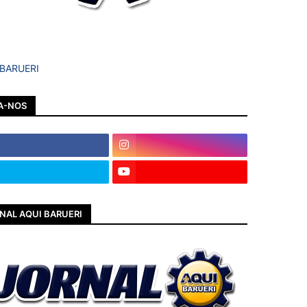
 BARUERI
A-NOS
NAL AQUI BARUERI