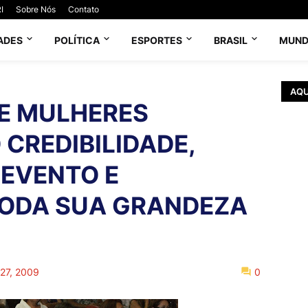
I
Sobre Nós
Contato
ADES
POLÍTICA
ESPORTES
BRASIL
MUN
AQU
E MULHERES
 CREDIBILIDADE,
 EVENTO E
ODA SUA GRANDEZA
 27, 2009
0