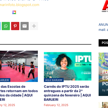
arinfoto.blogspot.com
ANUNC
mail:
POS
FU
ES
BARUERI
AQUI BARUERI
PO
 das Escolas de
Carnês do IPTU 2025 serão
by
tes retornam em todos
entregues a partir da 2ª
los da cidade | AQUI
quinzena de fevereiro | AQUI
ERI
BARUERI
ry 12, 2025
February 12, 2025