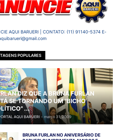
IE AQUI BARUERI | CONTATO: (11) 91140-5374 E-
 aquibarueri@gmail.com
TAGENS POPULARES
RLAN DIZ QUE A BRUNA FURLAN
TÁ SE TORNANDO UM "BICHO
LÍTICO" ...
PORTAL AQUI BARUERI
-
março 31, 2009
BRUNA FURLAN NO ANIVERSÁRIO DE