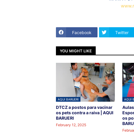
www.m
Facebook
Twitter
YOU MIGHT LIKE
AQUI BARUERI
AQUI 
DTCZ a postos para vacinar
Aulas
os pets contra a raiva | AQUI
Espor
BARUERI
os po
BARU
February 12, 2025
Februa