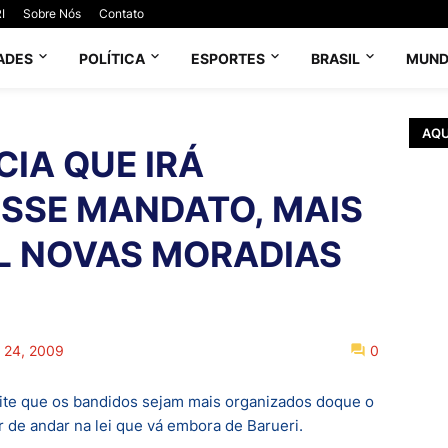
I
Sobre Nós
Contato
ADES
POLÍTICA
ESPORTES
BRASIL
MUN
AQU
IA QUE IRÁ
SSE MANDATO, MAIS
L NOVAS MORADIAS
o 24, 2009
0
ite que os bandidos sejam mais organizados doque o
 de andar na lei que vá embora de Barueri.