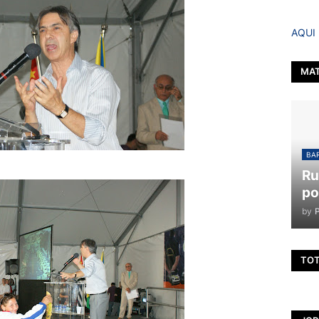
AQUI
MAT
BAR
Ru
po
by
TOT