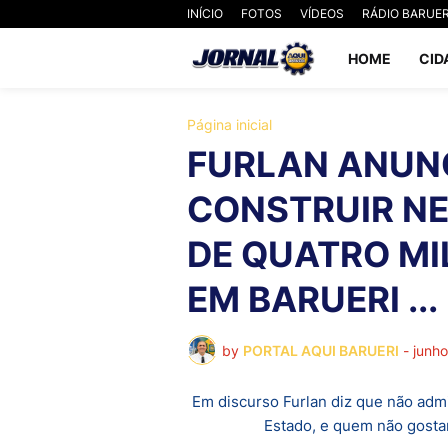
INÍCIO
FOTOS
VÍDEOS
RÁDIO BARUER
HOME
CID
Página inicial
FURLAN ANUNC
CONSTRUIR NE
DE QUATRO MI
EM BARUERI ...
by
PORTAL AQUI BARUERI
-
junh
Em discurso Furlan diz que não adm
Estado, e quem não gostar