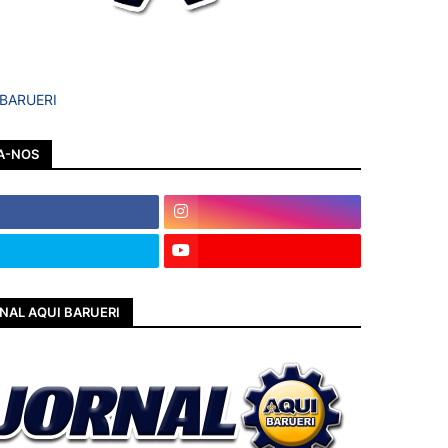
 BARUERI
A-NOS
NAL AQUI BARUERI