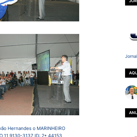
JOR
Jorna
AQU
ANU
ovão Hernandes o MARINHEIRO
 11 9130-3137 ID: 2* 44153