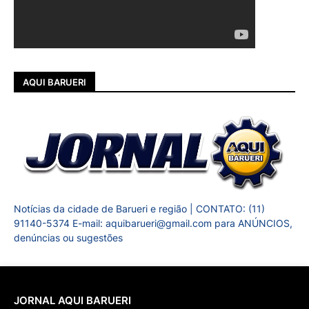
AQUI BARUERI
Notícias da cidade de Barueri e região | CONTATO: (11)
91140-5374 E-mail: aquibarueri@gmail.com para ANÚNCIOS,
denúncias ou sugestões
JORNAL AQUI BARUERI