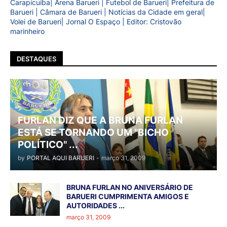
Carapicuíba| Arena Barueri | Futebol de Barueri| Prefeitura de
Barueri | Câmara de Barueri | Notícias da Cidade em geral|
Volei de Barueri| Jornal O Espaço | Editor: Cristovão
marinheiro
DESTAQUES
FURLAN DIZ QUE A BRUNA FURLAN
ESTÁ SE TORNANDO UM "BICHO
POLÍTICO" ...
by
PORTAL AQUI BARUERI
-
março 31, 2009
BRUNA FURLAN NO ANIVERSÁRIO DE
BARUERI CUMPRIMENTA AMIGOS E
AUTORIDADES ...
março 31, 2009