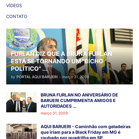
VÍDEOS
CONTATO
FURLAN DIZ QUE A BRUNA FURLAN
ESTÁ SE TORNANDO UM "BICHO
POLÍTICO" ...
by
PORTAL AQUI BARUERI
-
março 31, 2009
BRUNA FURLAN NO ANIVERSÁRIO DE
BARUERI CUMPRIMENTA AMIGOS E
AUTORIDADES ...
março 31, 2009
AQUI BARUERI - Caminhão com geladeiras
que iriam para a Black Friday em MG é
roubado por quadrilha em SP