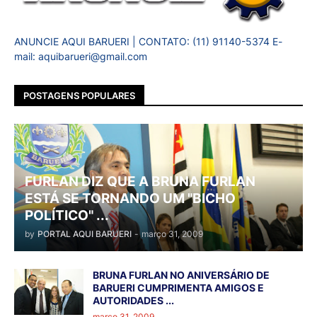
ANUNCIE AQUI BARUERI | CONTATO: (11) 91140-5374 E-
mail: aquibarueri@gmail.com
POSTAGENS POPULARES
FURLAN DIZ QUE A BRUNA FURLAN
ESTÁ SE TORNANDO UM "BICHO
POLÍTICO" ...
by
PORTAL AQUI BARUERI
-
março 31, 2009
BRUNA FURLAN NO ANIVERSÁRIO DE
BARUERI CUMPRIMENTA AMIGOS E
AUTORIDADES ...
março 31, 2009