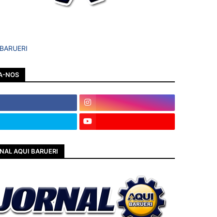
 BARUERI
A-NOS
NAL AQUI BARUERI