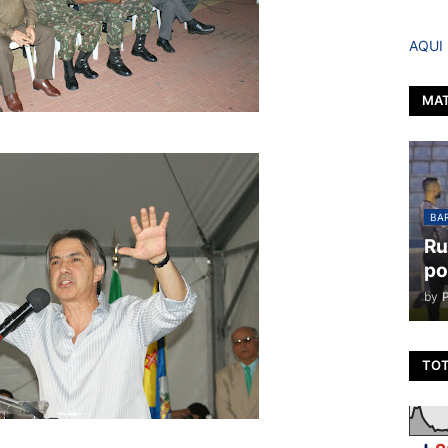
AQUI
MAT
BAR
Ru
po
by
TOT