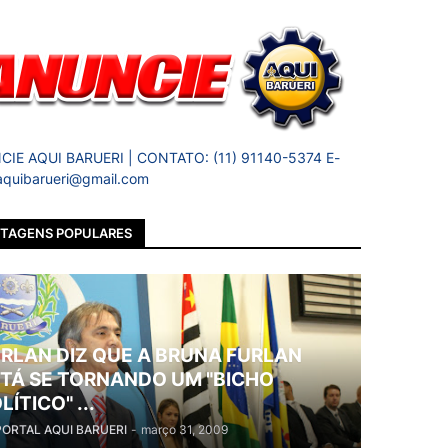
IE AQUI BARUERI | CONTATO: (11) 91140-5374 E-
 aquibarueri@gmail.com
TAGENS POPULARES
RLAN DIZ QUE A BRUNA FURLAN
TÁ SE TORNANDO UM "BICHO
LÍTICO" ...
PORTAL AQUI BARUERI
-
março 31, 2009