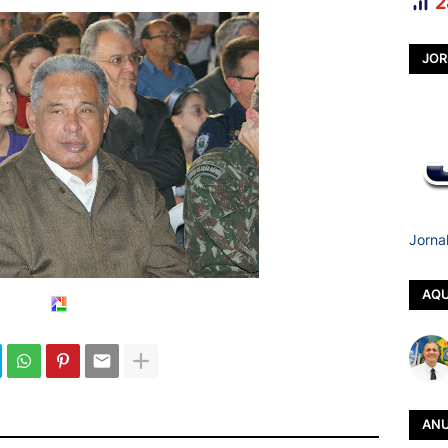
2
JOR
Jorna
AQU
ANU