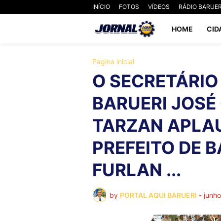
INÍCIO
FOTOS
VÍDEOS
RÁDIO BARUER
HOME
CID
Página inicial
O SECRETÁRIO
BARUERI JOSÉ 
TARZAN APLA
PREFEITO DE 
FURLAN ...
by
PORTAL AQUI BARUERI
-
junh