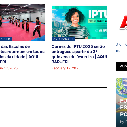
BARUERI
AQUI BARUERI
ANUNC
 das Escolas de
Carnês do IPTU 2025 serão
mail:
tes retornam em todos
entregues a partir da 2ª
los da cidade | AQUI
quinzena de fevereiro | AQUI
ERI
BARUERI
POS
ry 12, 2025
February 12, 2025
FU
ES
PO
by