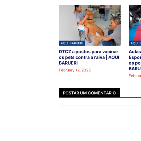
AQUI BARUERI
AQUI 
DTCZ a postos para vacinar
Aulas
os pets contra a raiva | AQUI
Espor
BARUERI
os po
BARU
February 12, 2025
Februa
POSTAR UM COMENTÁRIO