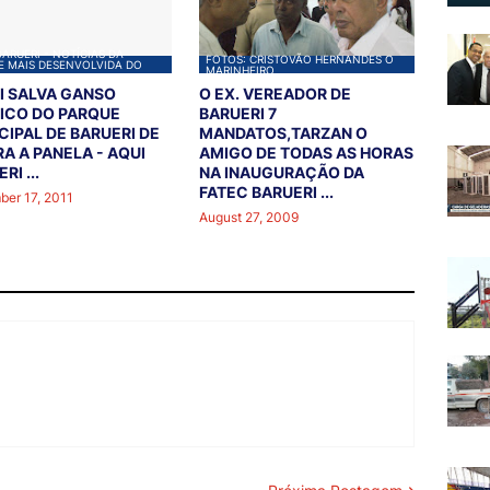
BARUERI - NOTÍCIAS DA
FOTOS: CRISTOVÃO HERNANDES O
E MAIS DESENVOLVIDA DO
MARINHEIRO
L
I SALVA GANSO
O EX. VEREADOR DE
ICO DO PARQUE
BARUERI 7
CIPAL DE BARUERI DE
MANDATOS,TARZAN O
RA A PANELA - AQUI
AMIGO DE TODAS AS HORAS
RI ...
NA INAUGURAÇÃO DA
FATEC BARUERI ...
er 17, 2011
August 27, 2009