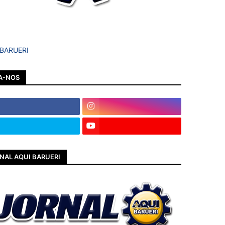
 BARUERI
A-NOS
NAL AQUI BARUERI