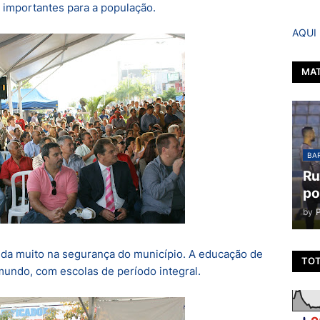
 importantes para a população.
AQUI
MAT
BAR
Ru
po
by
uda muito na segurança do município. A educação de
TOT
mundo, com escolas de período integral.