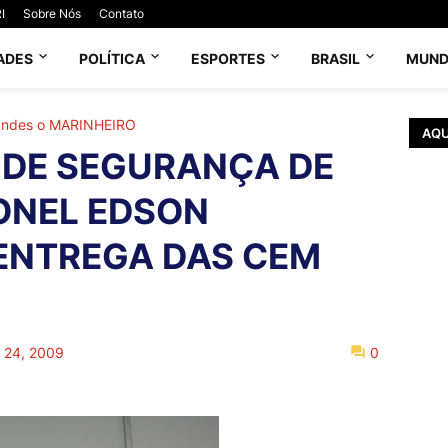
I
Sobre Nós
Contato
ADES
POLÍTICA
ESPORTES
BRASIL
MUN
andes o MARINHEIRO
AQU
 DE SEGURANÇA DE
ONEL EDSON
ENTREGA DAS CEM
o 24, 2009
0