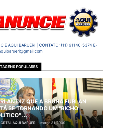
IE AQUI BARUERI | CONTATO: (11) 91140-5374 E-
 aquibarueri@gmail.com
TAGENS POPULARES
RLAN DIZ QUE A BRUNA FURLAN
TÁ SE TORNANDO UM "BICHO
LÍTICO" ...
PORTAL AQUI BARUERI
-
março 31, 2009