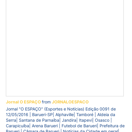
Jornal O ESPAÇO
from
JORNALOESPACO
Jornal "O ESPAÇO" (Esportes e Notícias) Edição 0091 de
12/05/2016 | Barueri-SP| Alphaville| Tamboré | Aldeia da
Serra| Santana de Parnaíba| Jandira| Itapevi| Osasco |
Carapicuíba| Arena Barueri | Futebol de Barueri| Prefeitura de
Barueri | Câmara de Barueri | Notícias da Cidade em geral|