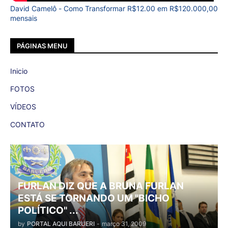
David Camelô - Como Transformar R$12.00 em R$120.000,00
mensais
PÁGINAS MENU
Inicio
FOTOS
VÍDEOS
CONTATO
FURLAN DIZ QUE A BRUNA FURLAN
ESTÁ SE TORNANDO UM "BICHO
POLÍTICO" ...
by
PORTAL AQUI BARUERI
-
março 31, 2009