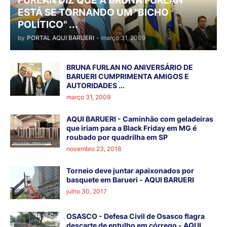
FURLAN DIZ QUE A BRUNA FURLAN
ESTÁ SE TORNANDO UM "BICHO
POLÍTICO" ...
by
PORTAL AQUI BARUERI
-
março 31, 2009
BRUNA FURLAN NO ANIVERSÁRIO DE
BARUERI CUMPRIMENTA AMIGOS E
AUTORIDADES ...
março 31, 2009
AQUI BARUERI - Caminhão com geladeiras
que iriam para a Black Friday em MG é
roubado por quadrilha em SP
novembro 23, 2018
Torneio deve juntar apaixonados por
basquete em Barueri - AQUI BARUERI
julho 30, 2017
OSASCO - Defesa Civil de Osasco flagra
descarte de entulho em córrego - AQUI