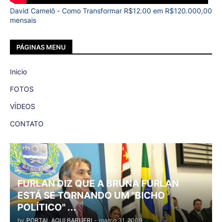
David Camelô - Como Transformar R$12.00 em R$120.000,00
mensais
PÁGINAS MENU
Inicio
FOTOS
VÍDEOS
CONTATO
FURLAN DIZ QUE A BRUNA FURLAN
ESTÁ SE TORNANDO UM "BICHO
POLÍTICO" ...
by
PORTAL AQUI BARUERI
-
março 31, 2009