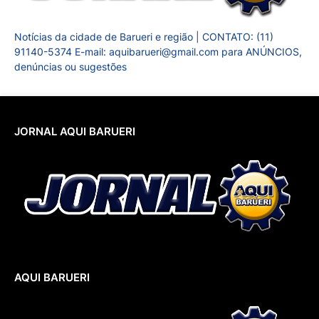
Notícias da cidade de Barueri e região | CONTATO: (11)
91140-5374 E-mail: aquibarueri@gmail.com para ANÚNCIOS,
denúncias ou sugestões
JORNAL AQUI BARUERI
AQUI BARUERI