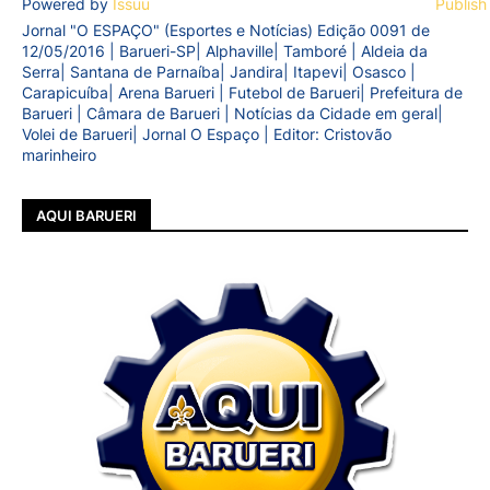
Powered by
Issuu
Publish
Jornal "O ESPAÇO" (Esportes e Notícias) Edição 0091 de
12/05/2016 | Barueri-SP| Alphaville| Tamboré | Aldeia da
Serra| Santana de Parnaíba| Jandira| Itapevi| Osasco |
Carapicuíba| Arena Barueri | Futebol de Barueri| Prefeitura de
Barueri | Câmara de Barueri | Notícias da Cidade em geral|
Volei de Barueri| Jornal O Espaço | Editor: Cristovão
marinheiro
AQUI BARUERI