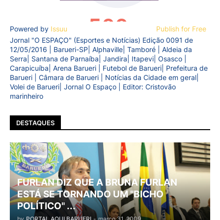
Powered by
Issuu
Publish for Free
Jornal "O ESPAÇO" (Esportes e Notícias) Edição 0091 de
12/05/2016 | Barueri-SP| Alphaville| Tamboré | Aldeia da
Serra| Santana de Parnaíba| Jandira| Itapevi| Osasco |
Carapicuíba| Arena Barueri | Futebol de Barueri| Prefeitura de
Barueri | Câmara de Barueri | Notícias da Cidade em geral|
Volei de Barueri| Jornal O Espaço | Editor: Cristovão
marinheiro
DESTAQUES
FURLAN DIZ QUE A BRUNA FURLAN
ESTÁ SE TORNANDO UM "BICHO
POLÍTICO" ...
by
PORTAL AQUI BARUERI
-
março 31, 2009