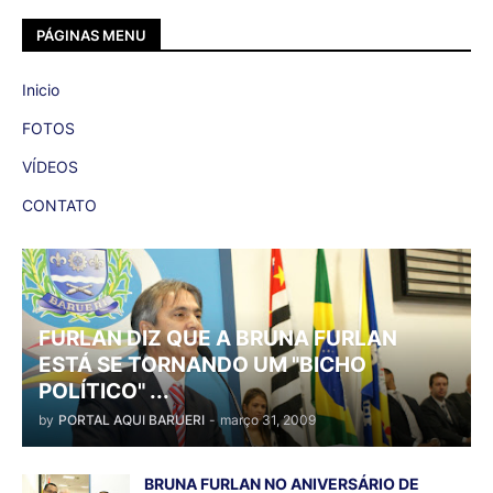
PÁGINAS MENU
Inicio
FOTOS
VÍDEOS
CONTATO
FURLAN DIZ QUE A BRUNA FURLAN
ESTÁ SE TORNANDO UM "BICHO
POLÍTICO" ...
by
PORTAL AQUI BARUERI
-
março 31, 2009
BRUNA FURLAN NO ANIVERSÁRIO DE