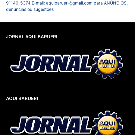
91140-5374 E-mail: aquibarueri@gmail.com para ANÚNCIOS,
denúncias ou sugestões
JORNAL AQUI BARUERI
AQUI BARUERI