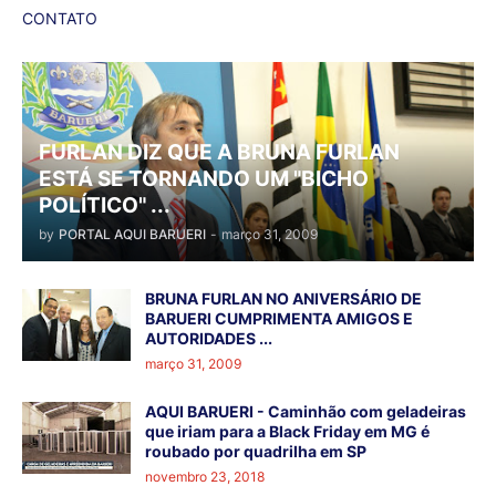
CONTATO
FURLAN DIZ QUE A BRUNA FURLAN
ESTÁ SE TORNANDO UM "BICHO
POLÍTICO" ...
by
PORTAL AQUI BARUERI
-
março 31, 2009
BRUNA FURLAN NO ANIVERSÁRIO DE
BARUERI CUMPRIMENTA AMIGOS E
AUTORIDADES ...
março 31, 2009
AQUI BARUERI - Caminhão com geladeiras
que iriam para a Black Friday em MG é
roubado por quadrilha em SP
novembro 23, 2018