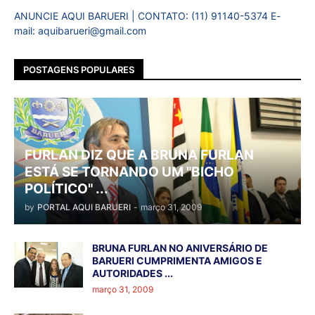
ANUNCIE AQUI BARUERI | CONTATO: (11) 91140-5374 E-
mail: aquibarueri@gmail.com
POSTAGENS POPULARES
FURLAN DIZ QUE A BRUNA FURLAN
ESTÁ SE TORNANDO UM "BICHO
POLÍTICO" ...
by
PORTAL AQUI BARUERI
-
março 31, 2009
BRUNA FURLAN NO ANIVERSÁRIO DE
BARUERI CUMPRIMENTA AMIGOS E
AUTORIDADES ...
março 31, 2009