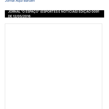
Jornal Aqui Barueri
JORNAL "O ESPAÇO" (ESPORTES E NOTÍCIAS) EDIÇÃO 0091
DE 12/05/2016