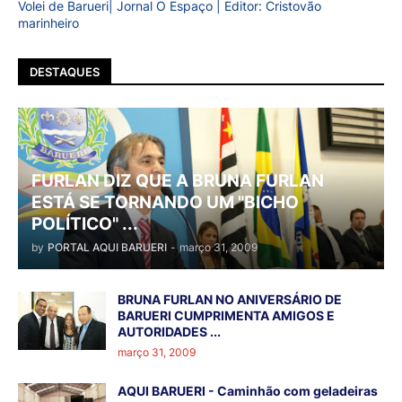
Volei de Barueri| Jornal O Espaço | Editor: Cristovão
marinheiro
DESTAQUES
FURLAN DIZ QUE A BRUNA FURLAN
ESTÁ SE TORNANDO UM "BICHO
POLÍTICO" ...
by
PORTAL AQUI BARUERI
-
março 31, 2009
BRUNA FURLAN NO ANIVERSÁRIO DE
BARUERI CUMPRIMENTA AMIGOS E
AUTORIDADES ...
março 31, 2009
AQUI BARUERI - Caminhão com geladeiras