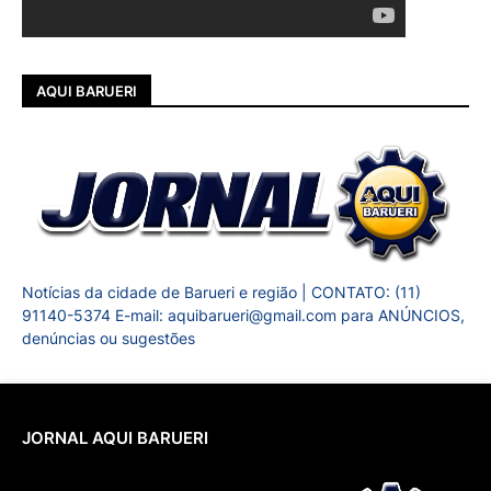
AQUI BARUERI
Notícias da cidade de Barueri e região | CONTATO: (11)
91140-5374 E-mail: aquibarueri@gmail.com para ANÚNCIOS,
denúncias ou sugestões
JORNAL AQUI BARUERI