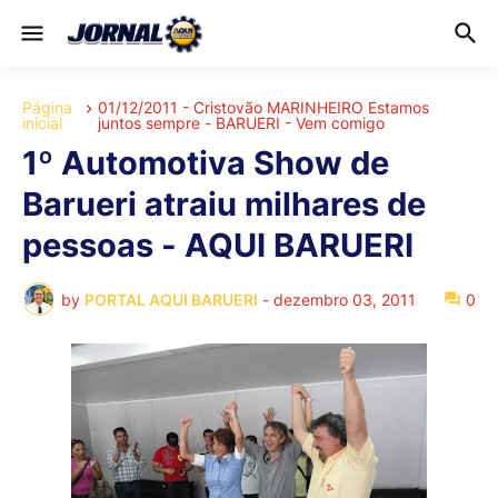
Página
01/12/2011 - Cristovão MARINHEIRO Estamos
inicial
juntos sempre - BARUERI - Vem comigo
1º Automotiva Show de
Barueri atraiu milhares de
pessoas - AQUI BARUERI
by
PORTAL AQUI BARUERI
-
dezembro 03, 2011
0