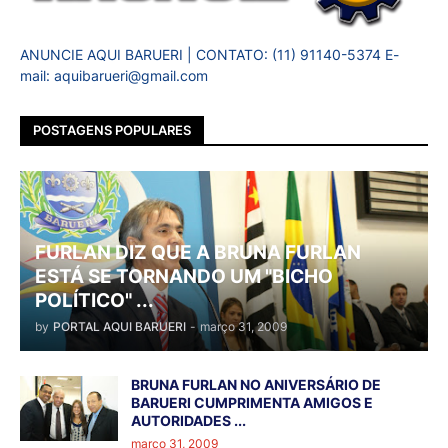
ANUNCIE AQUI BARUERI | CONTATO: (11) 91140-5374 E-
mail: aquibarueri@gmail.com
POSTAGENS POPULARES
FURLAN DIZ QUE A BRUNA FURLAN
ESTÁ SE TORNANDO UM "BICHO
POLÍTICO" ...
by
PORTAL AQUI BARUERI
-
março 31, 2009
BRUNA FURLAN NO ANIVERSÁRIO DE
BARUERI CUMPRIMENTA AMIGOS E
AUTORIDADES ...
março 31, 2009