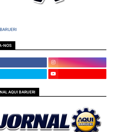
 BARUERI
A-NOS
NAL AQUI BARUERI