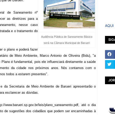
ipal de Barueri.
eral de Saneamento nº
cer as diretrizes para a
aneamento, nesse caso
AQUI
tratada e o tratamento do
Audiência Pública de Saneamento Básico
SIG
será na Câmara Municipal de Barueri
er o plano e poderá fazer
tário de Meio Ambiente, Marco Antonio de Oliveira (Bidu), "a
 Plano é fundamental, pois ele influenciará diretamente a saúde
vimento da cidade nos próximos anos. Nós contamos com o
mos todos a estarem presentes".
JOR
 e da Secretaria de Meio Ambiente de Barueri apresentarão o
ara esclarecer as dúvidas.
tp://www.barueri.sp.gov.br/leis/plano_saneamento.pdf
, até o dia
nto de sugestões dos cidadãos que podem ser encaminhadas à