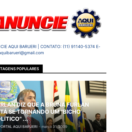
IE AQUI BARUERI | CONTATO: (11) 91140-5374 E-
 aquibarueri@gmail.com
TAGENS POPULARES
RLAN DIZ QUE A BRUNA FURLAN
TÁ SE TORNANDO UM "BICHO
LÍTICO" ...
PORTAL AQUI BARUERI
-
março 31, 2009