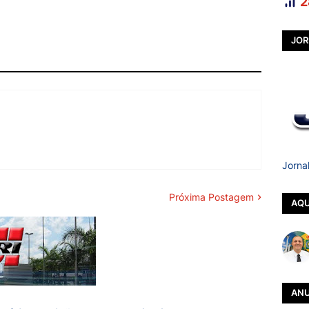
2
JOR
Jorna
Próxima Postagem
AQU
ANU