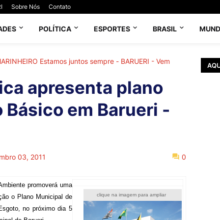
I
Sobre Nós
Contato
ADES
POLÍTICA
ESPORTES
BRASIL
MUN
 MARINHEIRO Estamos juntos sempre - BARUERI - Vem
AQU
ica apresenta plano
Básico em Barueri -
mbro 03, 2011
0
o Ambiente promoverá uma
clique na imagem para ampliar
ação o Plano Municipal de
Esgoto, no próximo dia 5