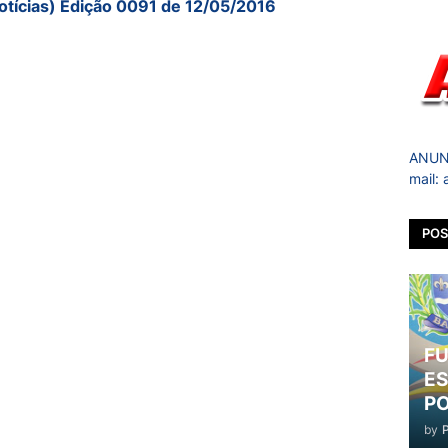
otícias) Edição 0091 de 12/05/2016
ANUNC
mail:
POS
FU
ES
PO
by