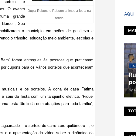
, sorteios e
dos. O evento
Dupla Rubens e Robson animou a festa na
AQUI
numa grande
tenda
 Barueri, Sou
MAT
obilizaram o município em ações de gentileza e
vendo o trânsito, educação meio ambiente, escolas e
Bem” foram entregues às pessoas que praticaram
BAR
 por cupons para os vários sorteios que aconteceram
Ru
po
 musicais e os sorteios. A dona de casa Fátima
by
s e saiu da festa com um tanquinho elétrico. “Fiquei
e uma festa tão linda com atrações para toda família”,
TOT
aguardado – o sorteio do carro zero quilômetro –, o
des e a apresentação do vídeo sobre a dinâmica da