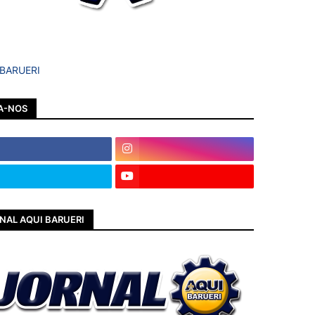
 BARUERI
A-NOS
NAL AQUI BARUERI