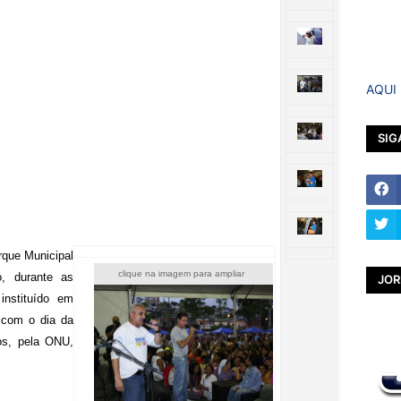
AQUI
SIG
rque Municipal
clique na imagem para ampliar
, durante as
JOR
nstituído em
 com o dia da
os, pela ONU,