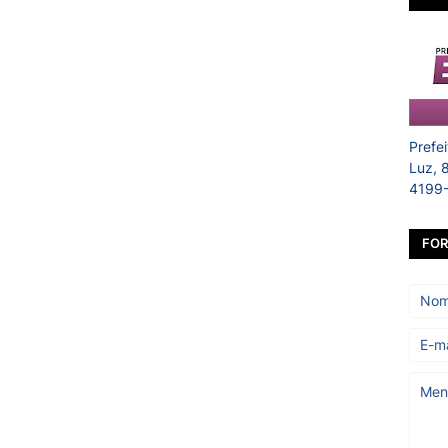
Prefe
Luz, 
4199
FOR