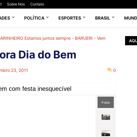
I
Sobre Nós
Contato
ADES
POLÍTICA
ESPORTES
BRASIL
MUN
 MARINHEIRO Estamos juntos sempre - BARUERI - Vem
AQU
ora Dia do Bem
mbro 23, 2011
0
em com festa inesquecível
Fotos