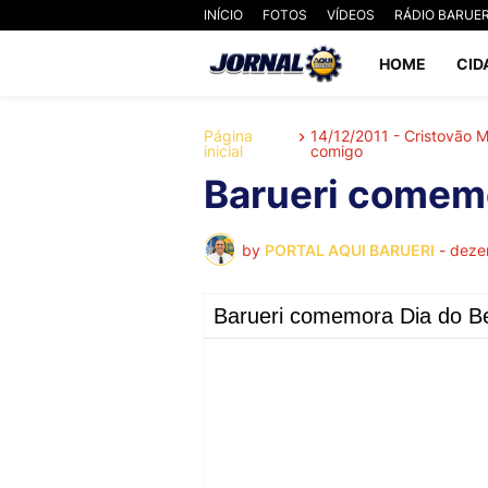
INÍCIO
FOTOS
VÍDEOS
RÁDIO BARUER
HOME
CID
Página
14/12/2011 - Cristovão
inicial
comigo
Barueri comem
by
PORTAL AQUI BARUERI
-
deze
Barueri comemora Dia do B