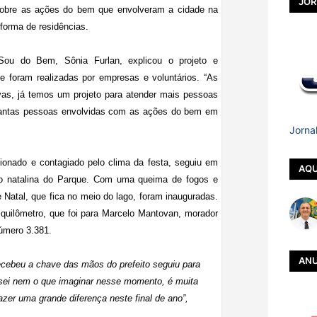
JOR
bre as ações do bem que envolveram a cidade na
eforma de residências.
Sou do Bem, Sônia Furlan, explicou o projeto e
 foram realizadas por empresas e voluntários. “As
vas, já temos um projeto para atender mais pessoas
 tantas pessoas envolvidas com as ações do bem em
Jorna
ionado e contagiado pelo clima da festa, seguiu em
AQU
ão natalina do Parque. Com uma queima de fogos e
 Natal, que fica no meio do lago, foram inauguradas.
 quilômetro, que foi para Marcelo Mantovan, morador
úmero 3.381.
ANU
ecebeu a chave das mãos do prefeito seguiu para
o sei nem o que imaginar nesse momento, é muita
azer uma grande diferença neste final de ano”,