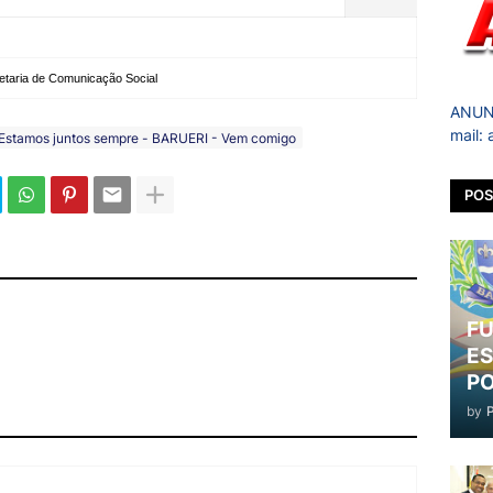
etaria de Comunicação Social
ANUNC
mail:
Estamos juntos sempre - BARUERI - Vem comigo
POS
FU
ES
PO
by