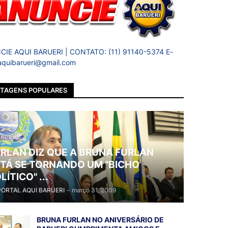
IE AQUI BARUERI | CONTATO: (11) 91140-5374 E-
 aquibarueri@gmail.com
TAGENS POPULARES
RLAN DIZ QUE A BRUNA FURLAN
TÁ SE TORNANDO UM "BICHO
LÍTICO" ...
PORTAL AQUI BARUERI
-
março 31, 2009
BRUNA FURLAN NO ANIVERSÁRIO DE