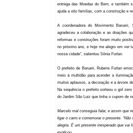
entrega das Moedas do Bem, e também so
ajuda a oito famílias, com a construção e r
A coordenadora do Movimento Barueri, 
agradeceu a colaboração e as doações que
reformas e construções foram muito positi
no próximo ano, e hoje me alegro em ver
nossa cidade”, salientou Sônia Furlan.
O prefeito de Barueri, Rubens Furlan emoc
meio à multidão para acender a iluminaç
muitos aplausos, a decoração e a árvore de
Na sequência o prefeito sorteou o gol zero
do Jardim São Luiz que tinha o cupom de n
Marcelo mal conseguia falar, e assim que r
ligar o carro e comemorar o presente. “Nã
alegria. É um presente inesperado que vai f
explicou.