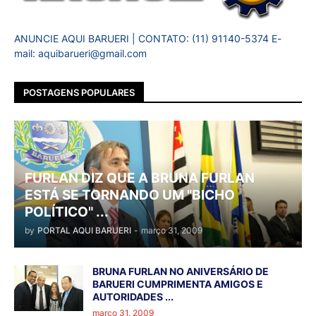
ANUNCIE AQUI BARUERI | CONTATO: (11) 91140-5374 E-
mail: aquibarueri@gmail.com
POSTAGENS POPULARES
FURLAN DIZ QUE A BRUNA FURLAN
ESTÁ SE TORNANDO UM "BICHO
POLÍTICO" ...
by
PORTAL AQUI BARUERI
-
março 31, 2009
BRUNA FURLAN NO ANIVERSÁRIO DE
BARUERI CUMPRIMENTA AMIGOS E
AUTORIDADES ...
março 31, 2009