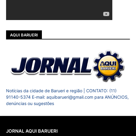
AQUI BARUERI
Notícias da cidade de Barueri e região | CONTATO: (11)
91140-5374 E-mail: aquibarueri@gmail.com para ANÚNCIOS,
denúncias ou sugestões
JORNAL AQUI BARUERI