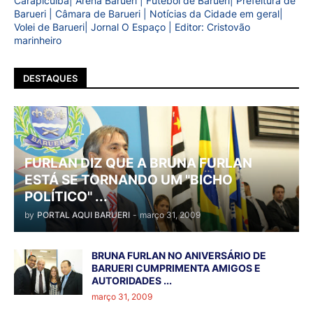
Carapicuíba| Arena Barueri | Futebol de Barueri| Prefeitura de
Barueri | Câmara de Barueri | Notícias da Cidade em geral|
Volei de Barueri| Jornal O Espaço | Editor: Cristovão
marinheiro
DESTAQUES
FURLAN DIZ QUE A BRUNA FURLAN
ESTÁ SE TORNANDO UM "BICHO
POLÍTICO" ...
by
PORTAL AQUI BARUERI
-
março 31, 2009
BRUNA FURLAN NO ANIVERSÁRIO DE
BARUERI CUMPRIMENTA AMIGOS E
AUTORIDADES ...
março 31, 2009