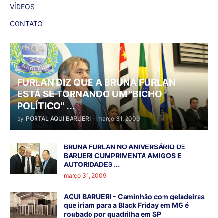
VÍDEOS
CONTATO
FURLAN DIZ QUE A BRUNA FURLAN
ESTÁ SE TORNANDO UM "BICHO
POLÍTICO" ...
by
PORTAL AQUI BARUERI
-
março 31, 2009
BRUNA FURLAN NO ANIVERSÁRIO DE
BARUERI CUMPRIMENTA AMIGOS E
AUTORIDADES ...
março 31, 2009
AQUI BARUERI - Caminhão com geladeiras
que iriam para a Black Friday em MG é
roubado por quadrilha em SP