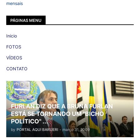
mensais
PÁGINAS MENU
Inicio
FOTOS
VÍDEOS
CONTATO
FURLAN DIZ QUE A BRUNA FURLAN
ESTÁ SE TORNANDO UM "BICHO
POLÍTICO" ...
by
PORTAL AQUI BARUERI
-
março 31, 2009