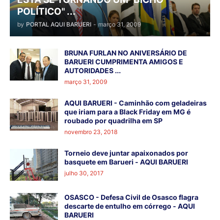
POLÍTICO" ...
by
PORTAL AQUI BARUERI
-
março 31, 2009
BRUNA FURLAN NO ANIVERSÁRIO DE
BARUERI CUMPRIMENTA AMIGOS E
AUTORIDADES ...
março 31, 2009
AQUI BARUERI - Caminhão com geladeiras
que iriam para a Black Friday em MG é
roubado por quadrilha em SP
novembro 23, 2018
Torneio deve juntar apaixonados por
basquete em Barueri - AQUI BARUERI
julho 30, 2017
OSASCO - Defesa Civil de Osasco flagra
descarte de entulho em córrego - AQUI
BARUERI