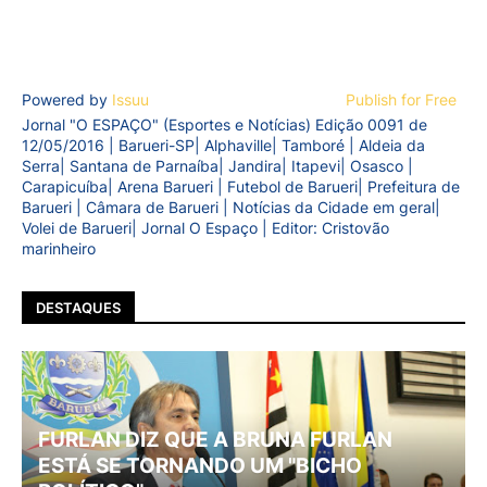
Powered by
Issuu
Publish for Free
Jornal "O ESPAÇO" (Esportes e Notícias) Edição 0091 de
12/05/2016 | Barueri-SP| Alphaville| Tamboré | Aldeia da
Serra| Santana de Parnaíba| Jandira| Itapevi| Osasco |
Carapicuíba| Arena Barueri | Futebol de Barueri| Prefeitura de
Barueri | Câmara de Barueri | Notícias da Cidade em geral|
Volei de Barueri| Jornal O Espaço | Editor: Cristovão
marinheiro
DESTAQUES
FURLAN DIZ QUE A BRUNA FURLAN
ESTÁ SE TORNANDO UM "BICHO