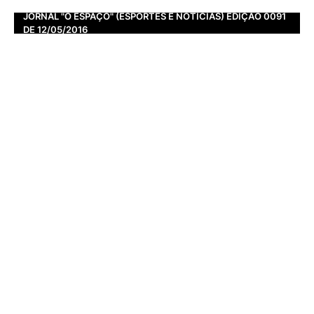
JORNAL "O ESPAÇO" (ESPORTES E NOTÍCIAS) EDIÇÃO 0091
DE 12/05/2016