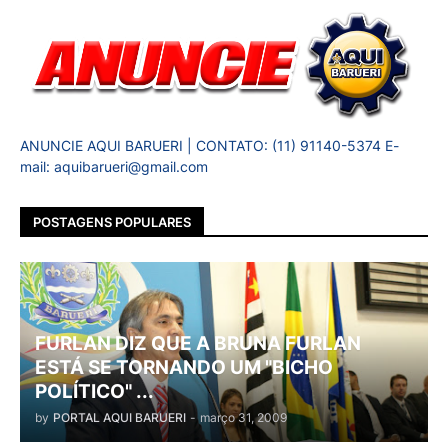
ANUNCIE AQUI BARUERI | CONTATO: (11) 91140-5374 E-
mail: aquibarueri@gmail.com
POSTAGENS POPULARES
FURLAN DIZ QUE A BRUNA FURLAN
ESTÁ SE TORNANDO UM "BICHO
POLÍTICO" ...
by
PORTAL AQUI BARUERI
-
março 31, 2009