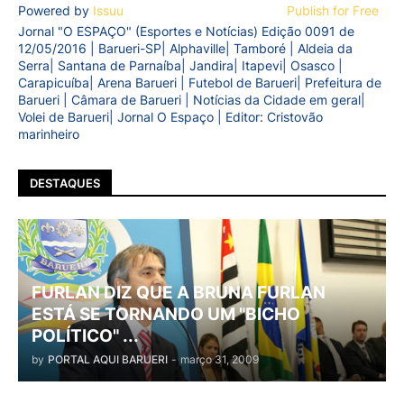
Powered by
Issuu
Publish for Free
Jornal "O ESPAÇO" (Esportes e Notícias) Edição 0091 de
12/05/2016 | Barueri-SP| Alphaville| Tamboré | Aldeia da
Serra| Santana de Parnaíba| Jandira| Itapevi| Osasco |
Carapicuíba| Arena Barueri | Futebol de Barueri| Prefeitura de
Barueri | Câmara de Barueri | Notícias da Cidade em geral|
Volei de Barueri| Jornal O Espaço | Editor: Cristovão
marinheiro
DESTAQUES
FURLAN DIZ QUE A BRUNA FURLAN
ESTÁ SE TORNANDO UM "BICHO
POLÍTICO" ...
by
PORTAL AQUI BARUERI
-
março 31, 2009