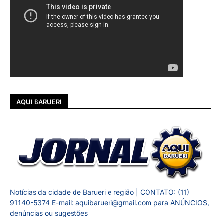
AQUI BARUERI
Notícias da cidade de Barueri e região | CONTATO: (11)
91140-5374 E-mail: aquibarueri@gmail.com para ANÚNCIOS,
denúncias ou sugestões