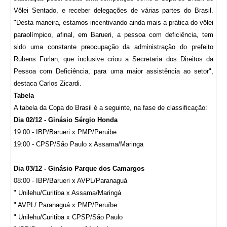
Vôlei Sentado, e receber delegações de várias partes do Brasil.
"Desta maneira, estamos incentivando ainda mais a prática do vôlei
paraolímpico, afinal, em Barueri, a pessoa com deficiência, tem
sido uma constante preocupação da administração do prefeito
Rubens Furlan, que inclusive criou a Secretaria dos Direitos da
Pessoa com Deficiência, para uma maior assistência ao setor",
destaca Carlos Zicardi.
Tabela
A tabela da Copa do Brasil é a seguinte, na fase de classificação:
Dia 02/12 - Ginásio Sérgio Honda
19:00 - IBP/Barueri x PMP/Peruibe
19:00 - CPSP/São Paulo x Assama/Maringa
Dia 03/12 - Ginásio Parque dos Camargos
08:00 - IBP/Barueri x AVPL/Paranaguá
" Unilehu/Curitiba x Assama/Maringá
" AVPL/ Paranaguá x PMP/Peruíbe
" Unilehu/Curitiba x CPSP/São Paulo