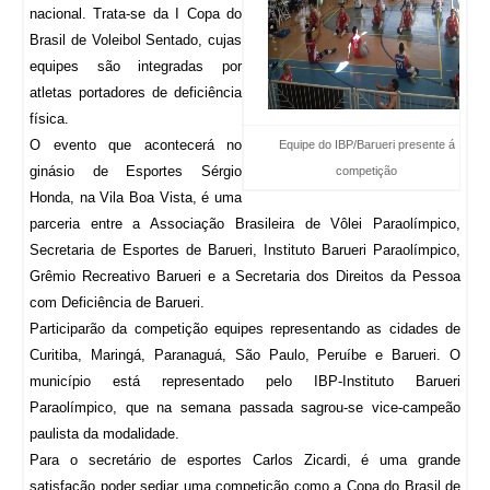
nacional. Trata-se da I Copa do
Brasil de Voleibol Sentado, cujas
equipes são integradas por
atletas portadores de deficiência
física.
O evento que acontecerá no
Equipe do IBP/Barueri presente á
ginásio de Esportes Sérgio
competição
Honda, na Vila Boa Vista, é uma
parceria entre a Associação Brasileira de Vôlei Paraolímpico,
Secretaria de Esportes de Barueri, Instituto Barueri Paraolímpico,
Grêmio Recreativo Barueri e a Secretaria dos Direitos da Pessoa
com Deficiência de Barueri.
Participarão da competição equipes representando as cidades de
Curitiba, Maringá, Paranaguá, São Paulo, Peruíbe e Barueri. O
município está representado pelo IBP-Instituto Barueri
Paraolímpico, que na semana passada sagrou-se vice-campeão
paulista da modalidade.
Para o secretário de esportes Carlos Zicardi, é uma grande
satisfação poder sediar uma competição como a Copa do Brasil de