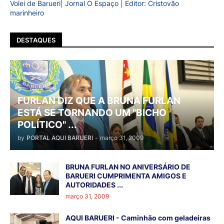
Volei de Barueri| Jornal O Espaço | Editor: Cristovão
marinheiro
DESTAQUES
FURLAN DIZ QUE A BRUNA FURLAN
ESTÁ SE TORNANDO UM "BICHO
POLÍTICO" ...
by
PORTAL AQUI BARUERI
-
março 31, 2009
BRUNA FURLAN NO ANIVERSÁRIO DE
BARUERI CUMPRIMENTA AMIGOS E
AUTORIDADES ...
março 31, 2009
AQUI BARUERI - Caminhão com geladeiras