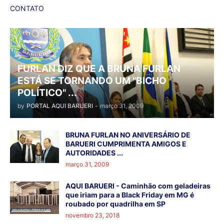
CONTATO
FURLAN DIZ QUE A BRUNA FURLAN
ESTÁ SE TORNANDO UM "BICHO
POLÍTICO" ...
by
PORTAL AQUI BARUERI
-
março 31, 2009
BRUNA FURLAN NO ANIVERSÁRIO DE
BARUERI CUMPRIMENTA AMIGOS E
AUTORIDADES ...
março 31, 2009
AQUI BARUERI - Caminhão com geladeiras
que iriam para a Black Friday em MG é
roubado por quadrilha em SP
novembro 23, 2018