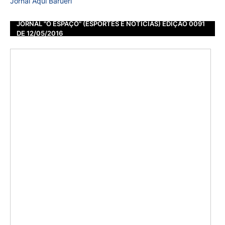
Jornal Aqui Barueri
JORNAL "O ESPAÇO" (ESPORTES E NOTÍCIAS) EDIÇÃO 0091
DE 12/05/2016