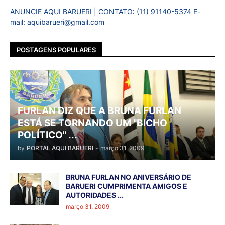
ANUNCIE AQUI BARUERI | CONTATO: (11) 91140-5374 E-
mail: aquibarueri@gmail.com
POSTAGENS POPULARES
FURLAN DIZ QUE A BRUNA FURLAN
ESTÁ SE TORNANDO UM "BICHO
POLÍTICO" ...
by
PORTAL AQUI BARUERI
-
março 31, 2009
BRUNA FURLAN NO ANIVERSÁRIO DE
BARUERI CUMPRIMENTA AMIGOS E
AUTORIDADES ...
março 31, 2009