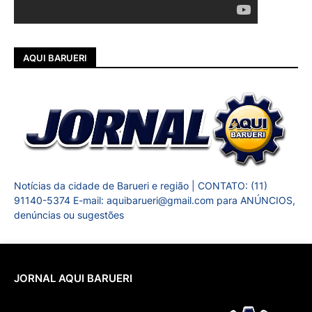
AQUI BARUERI
Notícias da cidade de Barueri e região | CONTATO: (11)
91140-5374 E-mail: aquibarueri@gmail.com para ANÚNCIOS,
denúncias ou sugestões
JORNAL AQUI BARUERI