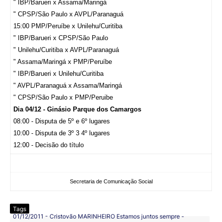
" IBP/Barueri x Assama/Maringá
" CPSP/São Paulo x AVPL/Paranaguá
15:00 PMP/Peruíbe x Unilehu/Curitiba
" IBP/Barueri x CPSP/São Paulo
" Unilehu/Curitiba x AVPL/Paranaguá
" Assama/Maringá x PMP/Peruíbe
" IBP/Barueri x Unilehu/Curitiba
" AVPL/Paranaguá x Assama/Maringá
" CPSP/São Paulo x PMP/Peruibe
Dia 04/12 - Ginásio Parque dos Camargos
08:00 - Disputa de 5º e 6º lugares
10:00 - Disputa de 3º 3 4º lugares
12:00 - Decisão do título
Secretaria de Comunicação Social
Tags
01/12/2011 - Cristovão MARINHEIRO Estamos juntos sempre -