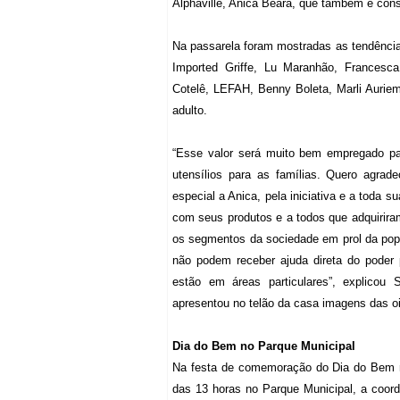
Alphaville, Anica Beara, que também é cons
Na passarela foram mostradas as tendência
Imported Griffe, Lu Maranhão, Francesc
Cotelê, LEFAH, Benny Boleta, Marli Aurie
adulto.
“Esse valor será muito bem empregado pa
utensílios para as famílias. Quero agrad
especial a Anica, pela iniciativa e a toda 
com seus produtos e a todos que adquirira
os segmentos da sociedade em prol da popu
não podem receber ajuda direta do poder
estão em áreas particulares”, explicou
apresentou no telão da casa imagens das oi
Dia do Bem no Parque Municipal
Na festa de comemoração do Dia do Bem n
das 13 horas no Parque Municipal, a coor