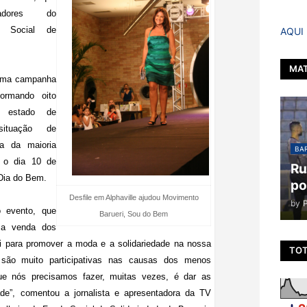
radores do
o Social de
AQUI
MAT
uma campanha
formando oito
 estado de
ituação de
ga da maioria
BAR
é o dia 10 de
Ru
Dia do Bem.
po
Desfile em Alphaville ajudou Movimento
by
 evento, que
Barueri, Sou do Bem
 a venda dos
ei para promover a moda e a solidariedade na nossa
TOT
são muito participativas nas causas dos menos
ue nós precisamos fazer, muitas vezes, é dar as
ade”, comentou a jornalista e apresentadora da TV