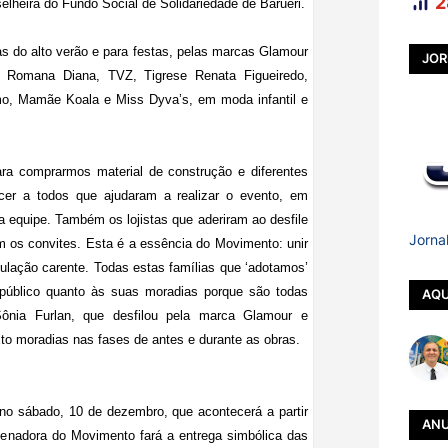
2
elheira do Fundo Social de Solidariedade de Barueri.
s do alto verão e para festas, pelas marcas Glamour
JOR
a Romana Diana, TVZ, Tigrese Renata Figueiredo,
mo, Mamãe Koala e Miss Dyva’s, em moda infantil e
ra comprarmos material de construção e diferentes
ecer a todos que ajudaram a realizar o evento, em
sua equipe. Também os lojistas que aderiram ao desfile
Jorna
m os convites. Esta é a essência do Movimento: unir
lação carente. Todas estas famílias que ‘adotamos’
 público quanto às suas moradias porque são todas
AQU
 Sônia Furlan, que desfilou pela marca Glamour e
to moradias nas fases de antes e durante as obras.
o sábado, 10 de dezembro, que acontecerá a partir
ANU
denadora do Movimento fará a entrega simbólica das