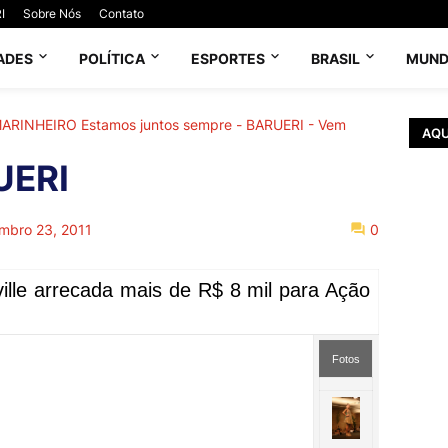
I
Sobre Nós
Contato
ADES
POLÍTICA
ESPORTES
BRASIL
MUN
 MARINHEIRO Estamos juntos sempre - BARUERI - Vem
AQU
UERI
mbro 23, 2011
0
ille arrecada mais de R$ 8 mil para Ação
Fotos