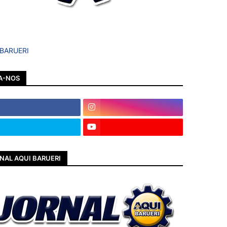
 BARUERI
A-NOS
NAL AQUI BARUERI