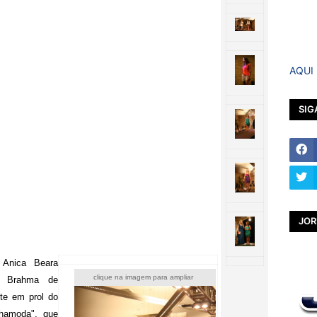
AQUI
SIG
JOR
Anica Beara
clique na imagem para ampliar
ar Brahma de
nte em prol do
hamoda", que