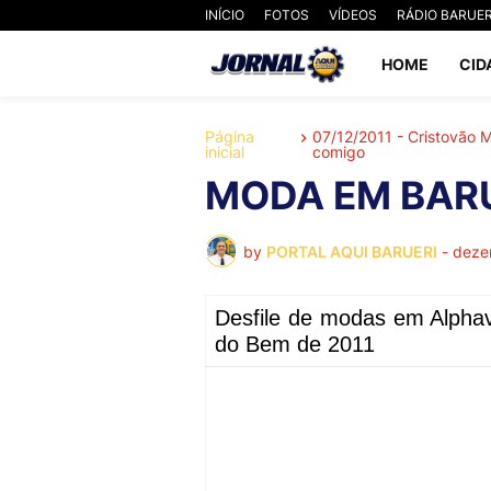
INÍCIO
FOTOS
VÍDEOS
RÁDIO BARUER
HOME
CID
Página
07/12/2011 - Cristovão
inicial
comigo
MODA EM BAR
by
PORTAL AQUI BARUERI
-
deze
Desfile de modas em Alphav
do Bem de 2011