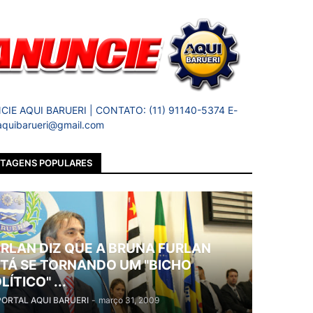
IE AQUI BARUERI | CONTATO: (11) 91140-5374 E-
 aquibarueri@gmail.com
TAGENS POPULARES
RLAN DIZ QUE A BRUNA FURLAN
TÁ SE TORNANDO UM "BICHO
LÍTICO" ...
PORTAL AQUI BARUERI
-
março 31, 2009