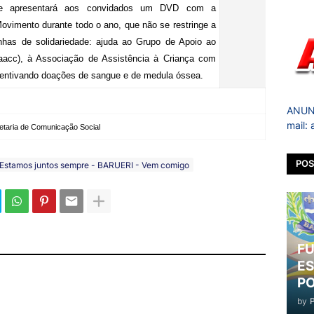
s e apresentará aos convidados um DVD com a
Movimento durante todo o ano, que não se restringe a
as de solidariedade: ajuda ao Grupo de Apoio ao
aacc), à Associação de Assistência à Criança com
ncentivando doações de sangue e de medula óssea.
ANUNC
mail:
etaria de Comunicação Social
POS
Estamos juntos sempre - BARUERI - Vem comigo
FU
ES
PO
by