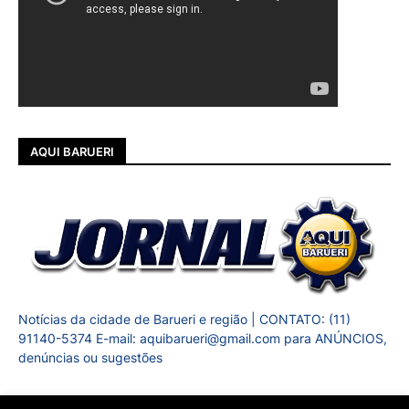
AQUI BARUERI
Notícias da cidade de Barueri e região | CONTATO: (11)
91140-5374 E-mail: aquibarueri@gmail.com para ANÚNCIOS,
denúncias ou sugestões