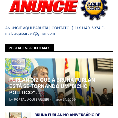
ANUNCIE AQUI BARUERI | CONTATO: (11) 91140-5374 E-
mail: aquibarueri@gmail.com
POSTAGENS POPULARES
FURLAN DIZ QUE A BRUNA FURLAN
ESTÁ SE TORNANDO UM "BICHO
POLÍTICO" ...
by
PORTAL AQUI BARUERI
-
março 31, 2009
BRUNA FURLAN NO ANIVERSÁRIO DE