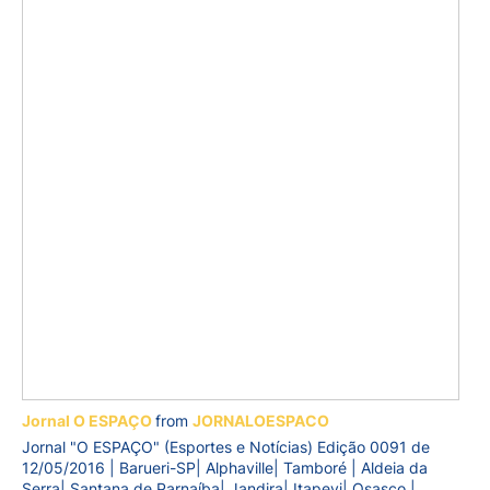
Jornal O ESPAÇO
from
JORNALOESPACO
Jornal "O ESPAÇO" (Esportes e Notícias) Edição 0091 de
12/05/2016 | Barueri-SP| Alphaville| Tamboré | Aldeia da
Serra| Santana de Parnaíba| Jandira| Itapevi| Osasco |