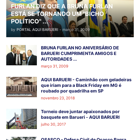
FURLAN DIZ QUE A BRUNA FURLAN
ESTÁ SE TORNANDO UM "BICHO
POLÍTICO" ...
by
PORTAL AQUI BARUERI
-
março 31, 2009
BRUNA FURLAN NO ANIVERSÁRIO DE
BARUERI CUMPRIMENTA AMIGOS E
AUTORIDADES ...
março 31, 2009
AQUI BARUERI - Caminhão com geladeiras
que iriam para a Black Friday em MG é
roubado por quadrilha em SP
novembro 23, 2018
Torneio deve juntar apaixonados por
basquete em Barueri - AQUI BARUERI
julho 30, 2017
OSASCO - Defesa Civil de Osasco flagra