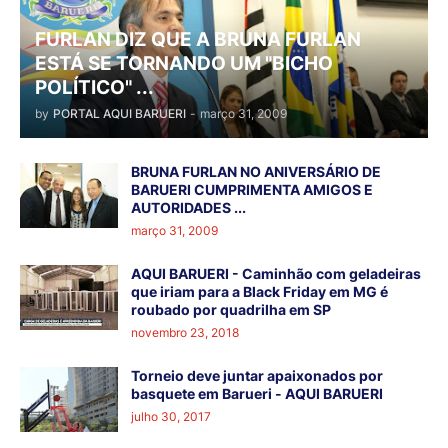
FURLAN DIZ QUE A BRUNA FURLAN
ESTÁ SE TORNANDO UM "BICHO
POLÍTICO" ...
by
PORTAL AQUI BARUERI
-
março 31, 2009
BRUNA FURLAN NO ANIVERSÁRIO DE
BARUERI CUMPRIMENTA AMIGOS E
AUTORIDADES ...
março 31, 2009
AQUI BARUERI - Caminhão com geladeiras
que iriam para a Black Friday em MG é
roubado por quadrilha em SP
novembro 23, 2018
Torneio deve juntar apaixonados por
basquete em Barueri - AQUI BARUERI
julho 30, 2017