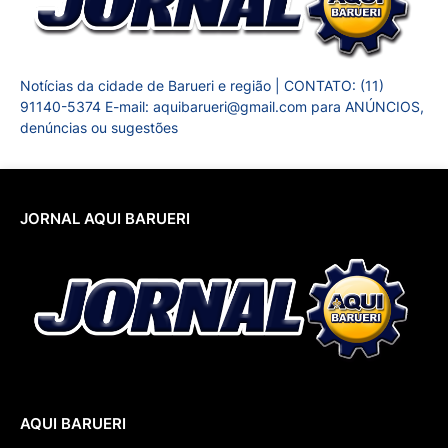
Notícias da cidade de Barueri e região | CONTATO: (11)
91140-5374 E-mail: aquibarueri@gmail.com para ANÚNCIOS,
denúncias ou sugestões
JORNAL AQUI BARUERI
AQUI BARUERI