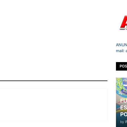
ANUNC
mail:
POS
FU
ES
PO
by