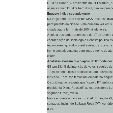
DEM na cidade. O presidente do PT Estadual, d
aliança com o DEM “é bem difícil, não vai prospe
Enquete indica segundo turno
Na terça-feira, 14, o Instituto MAS Pesquisa di
para prefeito da cidade. Pela primeira vez em su
cidade agora tem mais de 200 mil eleitores.
A coleta dos dados aconteceu de 17 de janeiro 
coordenação do sociólogo e cientista político M
espontânea, quando os entrevistados dizem os n
frente com alguma margem, mas o nome do atual
citado.
Analistas avaliam que o apoio do PT pode deci
Gil tem 28,4% da intenção de votos, seguido de 
“Tecnicamente existe a possibilidade dos votos 
indicado. Com isso temos um empate na enquete
O sociólogo acrescenta que “caso o PT tenha 
presidenta Dilma Rousseff, ao ex-presidente Lul
segundo turno”, avalia.
Nesta enquete a pastora Elizabeth Dutra, do P
somados, incluindo Baltazar Rosa (PT), Agnéri
0,7%.