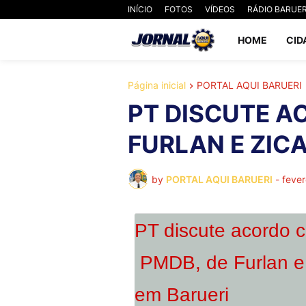
INÍCIO
FOTOS
VÍDEOS
RÁDIO BARUER
HOME
CID
Página inicial
PORTAL AQUI BARUERI
PT DISCUTE A
FURLAN E ZIC
by
PORTAL AQUI BARUERI
-
fever
PT discute acordo 
PMDB, de Furlan e 
em Barueri