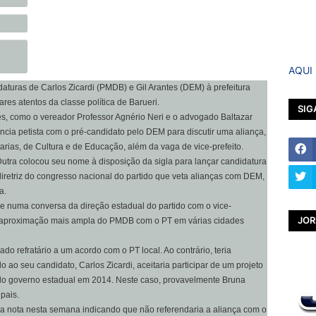
AQUI
turas de Carlos Zicardi (PMDB) e Gil Arantes (DEM) à prefeitura
res atentos da classe política de Barueri.
SIG
es, como o vereador Professor Agnério Neri e o advogado Baltazar
cia petista com o pré-candidato pelo DEM para discutir uma aliança,
arias, de Cultura e de Educação, além da vaga de vice-prefeito.
Dutra colocou seu nome à disposição da sigla para lançar candidatura
diretriz do congresso nacional do partido que veta alianças com DEM,
a.
 numa conversa da direção estadual do partido com o vice-
JOR
ma aproximação mais ampla do PMDB com o PT em várias cidades
do refratário a um acordo com o PT local. Ao contrário, teria
 ao seu candidato, Carlos Zicardi, aceitaria participar de um projeto
o governo estadual em 2014. Neste caso, provavelmente Bruna
pais.
 uma nota nesta semana indicando que não referendaria a aliança com o