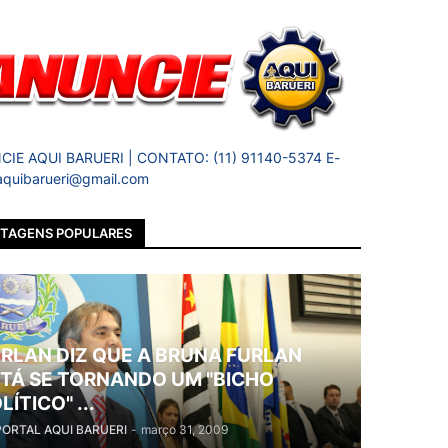
IE AQUI BARUERI | CONTATO: (11) 91140-5374 E-
 aquibarueri@gmail.com
TAGENS POPULARES
RLAN DIZ QUE A BRUNA FURLAN
TÁ SE TORNANDO UM "BICHO
LÍTICO" ...
PORTAL AQUI BARUERI
-
março 31, 2009