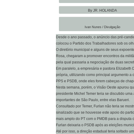
By JR. HOLANDA
Ivan Nunes / Divulgação
Desde o ano passado, o anúncio das pré-candida
colocou o Partido dos Trabalhadores sob os olha
O diretório municipal e alguns de seus expoent
Rosa, chegaram a promover encontros da militân
pela qual passaria a negociação de duas secret
Em paralelo, a empresária e pastora Elizabeth 
própria, utilizando como principal argumento a 
PPS e PSDB, onde eles forem cabeças de chap
Nesta semana, porém, o Visão Oeste apurou que
presidente Michel Temer teria se discutido u
importantes de São Paulo, entre elas Barueri.
Consultado por Temer, Furlan não teria se mostra
sinalizado que se houvesse este apoio do partido
mais amplo do PT com o PMDB para a disputa d
Furlan deixaria o PSDB após as eleições munici
Até por isso, a direção estadual teria soltado