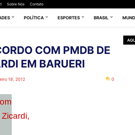
I
Sobre Nós
Contato
ADES
POLÍTICA
ESPORTES
BRASIL
MUN
AQU
CORDO COM PMDB DE
ARDI EM BARUERI
eiro 18, 2012
0
com
Zicardi,