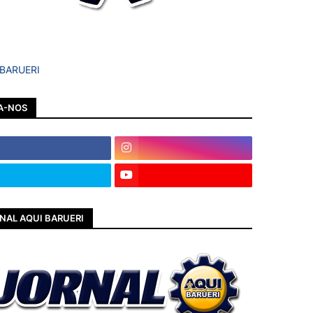
 BARUERI
A-NOS
NAL AQUI BARUERI