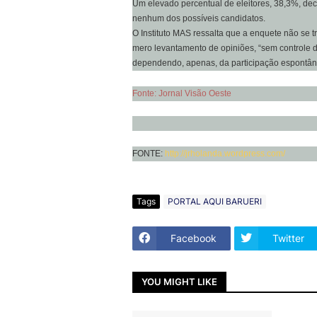
Um elevado percentual de eleitores, 38,3%, de
nenhum dos possíveis candidatos.
O Instituto MAS ressalta que a enquete não se tr
mero levantamento de opiniões, “sem controle de
dependendo, apenas, da participação espontân
Fonte: Jornal Visão Oeste
FONTE:
http://jrholanda.wordpress.com/
Tags
PORTAL AQUI BARUERI
Facebook
Twitter
YOU MIGHT LIKE