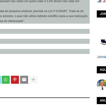
2
clararam não saber em quem votar e 3,4% dizem não votar em
ata de pesquisa eleitoral, prevista na Lei nº 9.504/97. Trata-se de
JOR
 amostra, o qual não utiliza método científico para a sua realização,
ea do interessado”.
Jorna
AQU
ANU