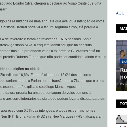
eputado Edinho Silva, chegou a declarar ao Visão Oeste que uma
rar”.
AQUI
vulgou os resultados de uma enquete que avaliou a intenção de votos
a história Barueri pode vir a ter um segundo turno, até porque a
MAT
a 4 de fevereiro e foram entrevistadas 1.615 pessoas. Sob a
arcos Agostinho Silva, a enquete identificou que na consulta
omes dos que pretendem votar, o ex-prefeito Gil Arantes está na
 prefeito Rubens Furlan, que não pode ser candidato, ainda é muito
BAR
Ru
dir as eleições na cidade
Zicardi com 16,6%. Furlan é citado por 12,0% dos eleitores.
po
que seriam dados a Furlan serem transferidos a Zicardi, que é o seu
by
 espontânea”, explica o sociólogo Marcos Agostinho.
candidatura própria há uma porcentagem de votos comuns à
a e aos correligionários da sigla que podem levar a disputa para um
TOT
T, apareceu com 0,6% das intenções, e todos os demais nomes
o Néri (PT), Bruna Furlan (PSDB) e Neo Marques (PHS), alcançaram