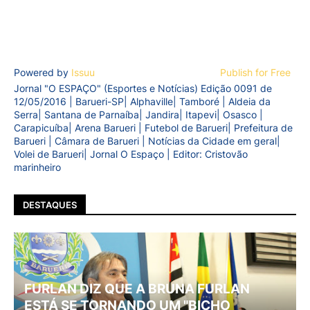
Powered by
Issuu
Publish for Free
Jornal "O ESPAÇO" (Esportes e Notícias) Edição 0091 de
12/05/2016 | Barueri-SP| Alphaville| Tamboré | Aldeia da
Serra| Santana de Parnaíba| Jandira| Itapevi| Osasco |
Carapicuíba| Arena Barueri | Futebol de Barueri| Prefeitura de
Barueri | Câmara de Barueri | Notícias da Cidade em geral|
Volei de Barueri| Jornal O Espaço | Editor: Cristovão
marinheiro
DESTAQUES
FURLAN DIZ QUE A BRUNA FURLAN
ESTÁ SE TORNANDO UM "BICHO