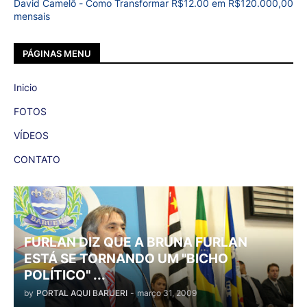
David Camelô - Como Transformar R$12.00 em R$120.000,00
mensais
PÁGINAS MENU
Inicio
FOTOS
VÍDEOS
CONTATO
FURLAN DIZ QUE A BRUNA FURLAN
ESTÁ SE TORNANDO UM "BICHO
POLÍTICO" ...
by
PORTAL AQUI BARUERI
-
março 31, 2009