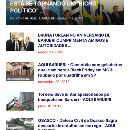
ESTÁ SE TORNANDO UM "BICHO
POLÍTICO" ...
by
PORTAL AQUI BARUERI
-
março 31, 2009
BRUNA FURLAN NO ANIVERSÁRIO DE
BARUERI CUMPRIMENTA AMIGOS E
AUTORIDADES ...
março 31, 2009
AQUI BARUERI - Caminhão com geladeiras
que iriam para a Black Friday em MG é
roubado por quadrilha em SP
novembro 23, 2018
Torneio deve juntar apaixonados por
basquete em Barueri - AQUI BARUERI
julho 30, 2017
OSASCO - Defesa Civil de Osasco flagra
descarte de entulho em córrego - AQUI