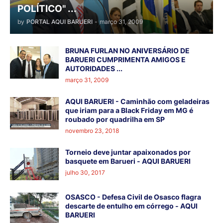
POLÍTICO" ...
by
PORTAL AQUI BARUERI
-
março 31, 2009
BRUNA FURLAN NO ANIVERSÁRIO DE
BARUERI CUMPRIMENTA AMIGOS E
AUTORIDADES ...
março 31, 2009
AQUI BARUERI - Caminhão com geladeiras
que iriam para a Black Friday em MG é
roubado por quadrilha em SP
novembro 23, 2018
Torneio deve juntar apaixonados por
basquete em Barueri - AQUI BARUERI
julho 30, 2017
OSASCO - Defesa Civil de Osasco flagra
descarte de entulho em córrego - AQUI
BARUERI