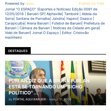
Powered by
Issuu
Publish for Free
Jornal "O ESPAÇO" (Esportes e Notícias) Edição 0091 de
12/05/2016 | Barueri-SP| Alphaville| Tamboré | Aldeia da
Serra| Santana de Parnaíba| Jandira| Itapevi| Osasco |
Carapicuíba| Arena Barueri | Futebol de Barueri| Prefeitura de
Barueri | Câmara de Barueri | Notícias da Cidade em geral|
Volei de Barueri| Jornal O Espaço | Editor: Cristovão
marinheiro
DESTAQUES
FURLAN DIZ QUE A BRUNA FURLAN
ESTÁ SE TORNANDO UM "BICHO
POLÍTICO" ...
by
PORTAL AQUI BARUERI
-
março 31, 2009