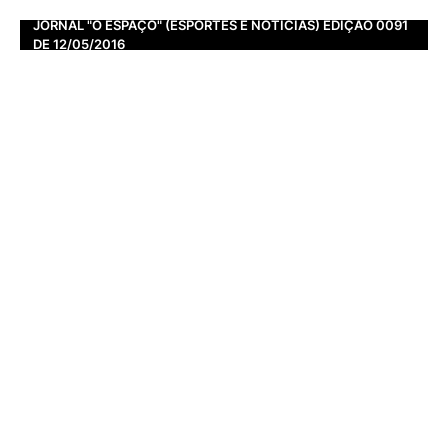
JORNAL "O ESPAÇO" (ESPORTES E NOTÍCIAS) EDIÇÃO 0091
DE 12/05/2016