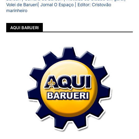
Volei de Barueri| Jornal O Espaço | Editor: Cristovão
marinheiro
AQUI BARUERI