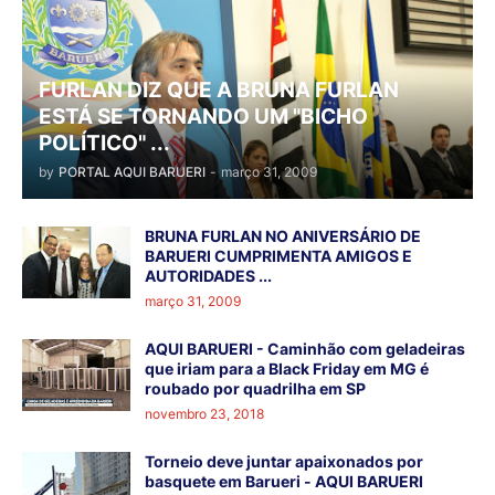
FURLAN DIZ QUE A BRUNA FURLAN
ESTÁ SE TORNANDO UM "BICHO
POLÍTICO" ...
by
PORTAL AQUI BARUERI
-
março 31, 2009
BRUNA FURLAN NO ANIVERSÁRIO DE
BARUERI CUMPRIMENTA AMIGOS E
AUTORIDADES ...
março 31, 2009
AQUI BARUERI - Caminhão com geladeiras
que iriam para a Black Friday em MG é
roubado por quadrilha em SP
novembro 23, 2018
Torneio deve juntar apaixonados por
basquete em Barueri - AQUI BARUERI