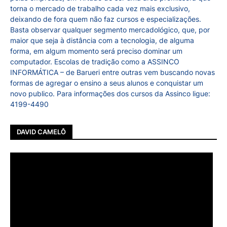
torna o mercado de trabalho cada vez mais exclusivo,
deixando de fora quem não faz cursos e especializações.
Basta observar qualquer segmento mercadológico, que, por
maior que seja à distância com a tecnologia, de alguma
forma, em algum momento será preciso dominar um
computador. Escolas de tradição como a ASSINCO
INFORMÁTICA – de Barueri entre outras vem buscando novas
formas de agregar o ensino a seus alunos e conquistar um
novo publico. Para informações dos cursos da Assinco ligue:
4199-4490
DAVID CAMELÔ