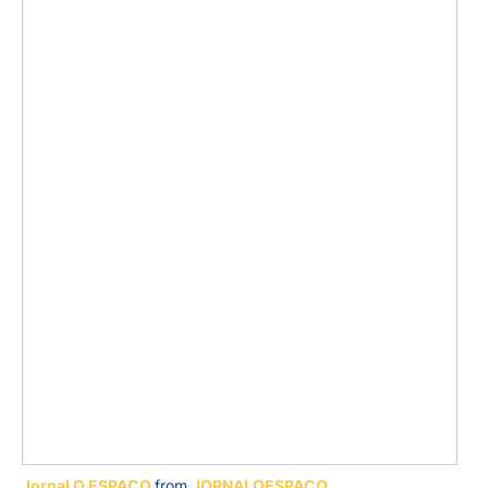
Jornal O ESPAÇO
from
JORNALOESPACO