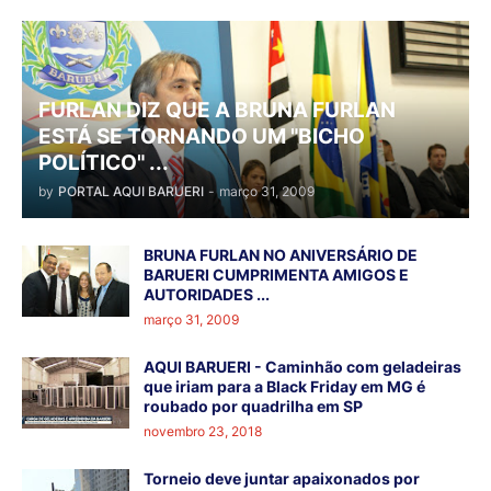
FURLAN DIZ QUE A BRUNA FURLAN
ESTÁ SE TORNANDO UM "BICHO
POLÍTICO" ...
by
PORTAL AQUI BARUERI
-
março 31, 2009
BRUNA FURLAN NO ANIVERSÁRIO DE
BARUERI CUMPRIMENTA AMIGOS E
AUTORIDADES ...
março 31, 2009
AQUI BARUERI - Caminhão com geladeiras
que iriam para a Black Friday em MG é
roubado por quadrilha em SP
novembro 23, 2018
Torneio deve juntar apaixonados por