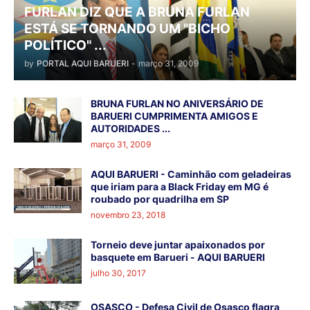
FURLAN DIZ QUE A BRUNA FURLAN
ESTÁ SE TORNANDO UM "BICHO
POLÍTICO" ...
by
PORTAL AQUI BARUERI
-
março 31, 2009
BRUNA FURLAN NO ANIVERSÁRIO DE
BARUERI CUMPRIMENTA AMIGOS E
AUTORIDADES ...
março 31, 2009
AQUI BARUERI - Caminhão com geladeiras
que iriam para a Black Friday em MG é
roubado por quadrilha em SP
novembro 23, 2018
Torneio deve juntar apaixonados por
basquete em Barueri - AQUI BARUERI
julho 30, 2017
OSASCO - Defesa Civil de Osasco flagra