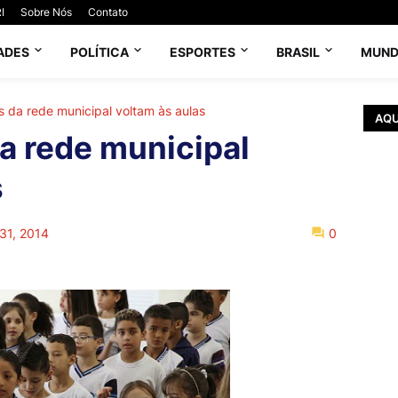
I
Sobre Nós
Contato
ADES
POLÍTICA
ESPORTES
BRASIL
MUN
s da rede municipal voltam às aulas
AQU
da rede municipal
s
 31, 2014
0