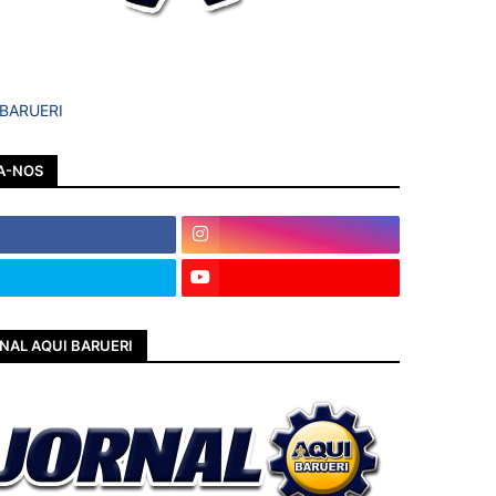
 BARUERI
A-NOS
NAL AQUI BARUERI