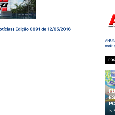
otícias) Edição 0091 de 12/05/2016
ANUNC
mail:
POS
FU
ES
PO
by