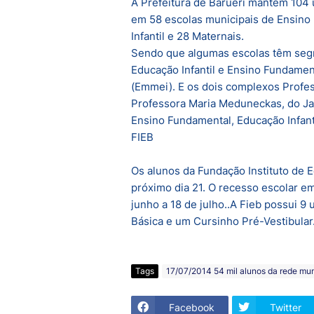
A Prefeitura de Barueri mantém 104 
em 58 escolas municipais de Ensino
Infantil e 28 Maternais.
Sendo que algumas escolas têm segm
Educação Infantil e Ensino Fundament
(Emmei). E os dois complexos Profes
Professora Maria Meduneckas, do Ja
Ensino Fundamental, Educação Infanti
FIEB
Os alunos da Fundação Instituto de E
próximo dia 21. O recesso escolar em
junho a 18 de julho..A Fieb possui 9
Básica e um Cursinho Pré-Vestibular
Tags
17/07/2014 54 mil alunos da rede mun
Facebook
Twitter