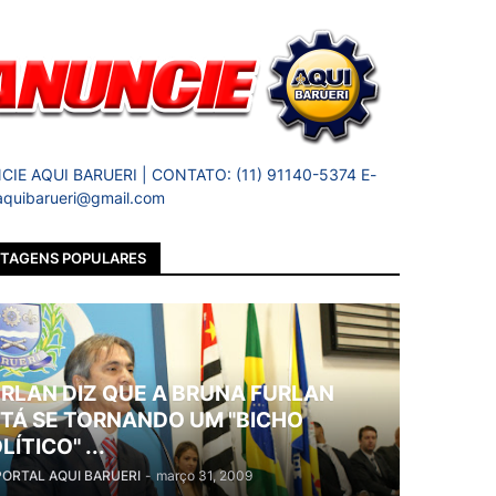
IE AQUI BARUERI | CONTATO: (11) 91140-5374 E-
 aquibarueri@gmail.com
TAGENS POPULARES
RLAN DIZ QUE A BRUNA FURLAN
TÁ SE TORNANDO UM "BICHO
LÍTICO" ...
PORTAL AQUI BARUERI
-
março 31, 2009