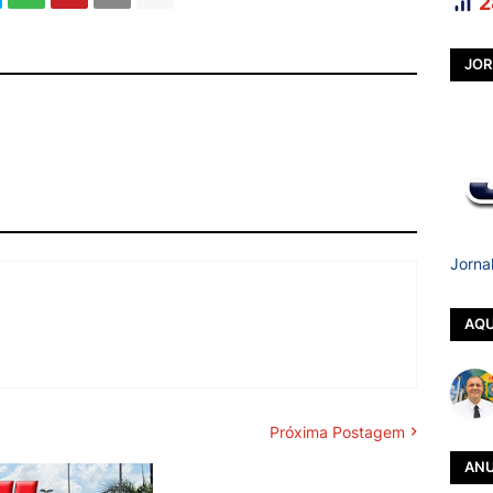
2
JOR
Jorna
AQU
Próxima Postagem
ANU