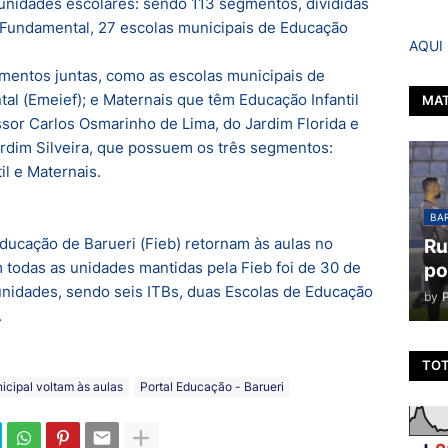
unidades escolares: sendo 113 segmentos, divididas
 Fundamental, 27 escolas municipais de Educação
AQUI
entos juntas, como as escolas municipais de
al (Emeief); e Maternais que têm Educação Infantil
MAT
sor Carlos Osmarinho de Lima, do Jardim Florida e
rdim Silveira, que possuem os três segmentos:
l e Maternais.
BAR
ducação de Barueri (Fieb) retornam às aulas no
Ru
 todas as unidades mantidas pela Fieb foi de 30 de
po
 unidades, sendo seis ITBs, duas Escolas de Educação
by
.
TOT
icipal voltam às aulas
Portal Educação - Barueri