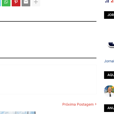
2
JOR
Jorna
AQU
Próxima Postagem
ANU