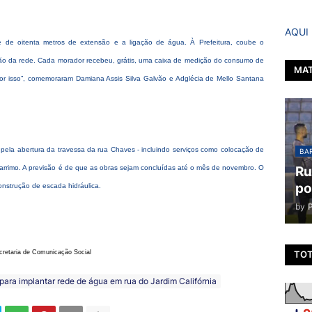
AQUI
 de oitenta metros de extensão e a ligação de água. À Prefeitura, coube o
o da rede. Cada morador recebeu, grátis, uma caixa de medição do consumo de
MAT
or isso”, comemoraram Damiana Assis Silva Galvão e Adglécia de Mello Santana
 pela abertura da travessa da rua Chaves - incluindo serviços como colocação de
BAR
arrimo. A previsão é de que as obras sejam concluídas até o mês de novembro. O
Ru
po
onstrução de escada hidráulica.
by
cretaria de Comunicação Social
TOT
 para implantar rede de água em rua do Jardim Califórnia