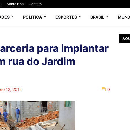
I
Sobre Nós
Contato
ADES
POLÍTICA
ESPORTES
BRASIL
MUN
AQU
parceria para implantar
m rua do Jardim
ro 12, 2014
0