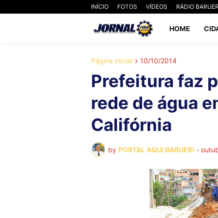
INÍCIO
FOTOS
VÍDEOS
RÁDIO BARUER
HOME
CID
Página inicial
10/10/2014
Prefeitura faz 
rede de água e
Califórnia
by
PORTAL AQUI BARUERI
-
outub