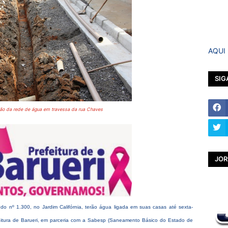
AQUI
SIG
ão da rede de água em travessa da rua Chaves
JOR
o nº 1.300, no Jardim Califórnia, terão água ligada em suas casas até sexta-
feitura de Barueri, em parceria com a Sabesp (Saneamento Básico do Estado de