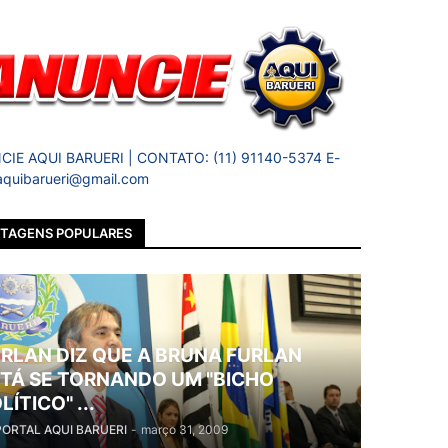
IE AQUI BARUERI | CONTATO: (11) 91140-5374 E-
 aquibarueri@gmail.com
TAGENS POPULARES
RLAN DIZ QUE A BRUNA FURLAN
TÁ SE TORNANDO UM "BICHO
LÍTICO" ...
PORTAL AQUI BARUERI
-
março 31, 2009