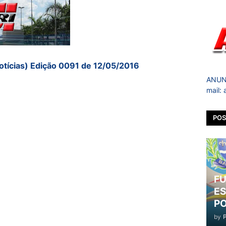
otícias) Edição 0091 de 12/05/2016
ANUNC
mail:
POS
FU
ES
PO
by