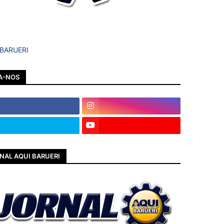
 BARUERI
A-NOS
NAL AQUI BARUERI