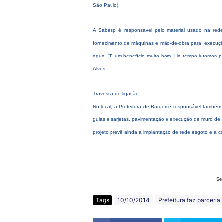
São Paulo).
A Sabesp é responsável pelo material usado na rede
fornecimento de máquinas e mão-de-obra para execuçã
água. “É um benefício muito bom. Há tempo lutamos p
Alves.
Travessa de ligação
No local, a Prefeitura de Barueri é responsável também
guias e sarjetas, pavimentação e execução de muro de 
projeto prevê ainda a implantação de rede esgoto e a c
Se
Tags
10/10/2014
Prefeitura faz parceria