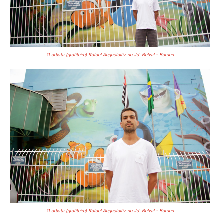
O artista (grafiteiro) Rafael Augustaitiz no Jd. Belval - Barueri
O artista (grafiteiro) Rafael Augustaitiz no Jd. Belval - Barueri