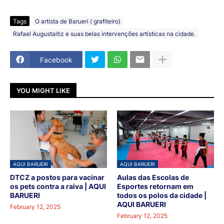
Tags
O artista de Barueri ( grafiteiro)
Rafael Augustaitiz e suas belas intervenções artísticas na cidade.
Facebook
YOU MIGHT LIKE
AQUI BARUERI
AQUI BARUERI
DTCZ a postos para vacinar
Aulas das Escolas de
os pets contra a raiva | AQUI
Esportes retornam em
BARUERI
todos os polos da cidade |
AQUI BARUERI
February 12, 2025
February 12, 2025