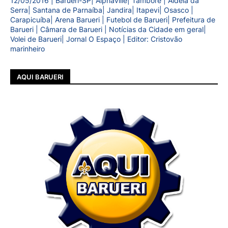
12/05/2016 | Barueri-SP| Alphaville| Tamboré | Aldeia da
Serra| Santana de Parnaíba| Jandira| Itapevi| Osasco |
Carapicuíba| Arena Barueri | Futebol de Barueri| Prefeitura de
Barueri | Câmara de Barueri | Notícias da Cidade em geral|
Volei de Barueri| Jornal O Espaço | Editor: Cristovão
marinheiro
AQUI BARUERI