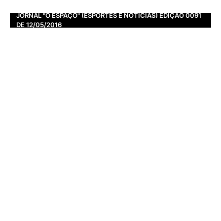
JORNAL "O ESPAÇO" (ESPORTES E NOTÍCIAS) EDIÇÃO 0091
DE 12/05/2016