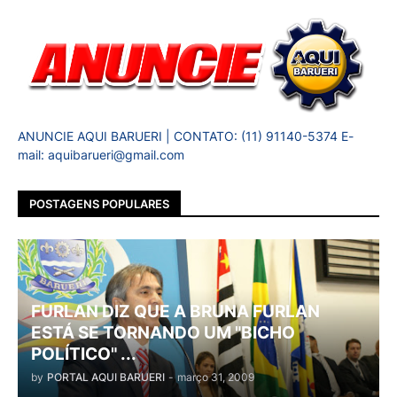
ANUNCIE AQUI BARUERI | CONTATO: (11) 91140-5374 E-
mail: aquibarueri@gmail.com
POSTAGENS POPULARES
FURLAN DIZ QUE A BRUNA FURLAN
ESTÁ SE TORNANDO UM "BICHO
POLÍTICO" ...
by
PORTAL AQUI BARUERI
-
março 31, 2009