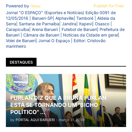
Powered by
Issuu
Publish for Free
Jornal "O ESPAÇO" (Esportes e Notícias) Edição 0091 de
12/05/2016 | Barueri-SP| Alphaville| Tamboré | Aldeia da
Serra| Santana de Parnaíba| Jandira| Itapevi| Osasco |
Carapicuíba| Arena Barueri | Futebol de Barueri| Prefeitura de
Barueri | Câmara de Barueri | Notícias da Cidade em geral|
Volei de Barueri| Jornal O Espaço | Editor: Cristovão
marinheiro
DESTAQUES
FURLAN DIZ QUE A BRUNA FURLAN
ESTÁ SE TORNANDO UM "BICHO
POLÍTICO" ...
by
PORTAL AQUI BARUERI
-
março 31, 2009